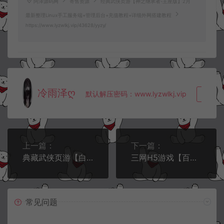
阿泽源码网
寄售资源
经典武侠页游【神之继承者-王座版】2月
最新整理Linux手工服务端+管理后台+充值教程+详细外网搭建教程
https://www.lyzwlkj.vip/43628/yyzy/
冷雨泽ღ
默认解压密码：www.lyzwlkj.vip
复制
上一篇：
下一篇：
典藏武侠页游【白发魔女传】2月最新整理Linux手工服务端+充值教程+详细外网搭建教程
三网H5游戏【百恋成仙H5代金券内购完整版】2月最新整理Linux手工服务端+全套前后端源码+编译文档+GM充值后台+简易安卓客户端+详细搭建教程+视频教程
常见问题