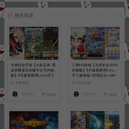
相关资源
卡牌回合手游【火影忍者-黑
三网H5游戏【九州长生衍H5
金荣耀多区跨服平台币内购
内购版】8月最新整理Linux
版】8月最新整理Linux手工
手工服务端+管理后台+GM
服务端+CDK授权后台+安卓
授权后台+简易安卓客户端
寄售资源
寄售资源
+详细搭建教程+视频教程
+详细搭建教程+视频教程
冷雨泽ღ
冷雨泽ღ
2000
1000