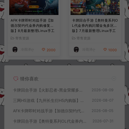
AFK卡牌即时对战手游【加
卡牌回合手游【奥特曼系列O
德尔契约代金券内购修复
L代金券内购闪耀金兔多区
版】8月最新整理Linux手工
版】7月最新整理Linux手工
服务端+前后端全套源码+CD
服务端+加解密工具+CDK授
寄售资源
寄售资源
K授权后台+安卓苹果双端
权后台+安卓+详细搭建教程
+详细搭建教程+视频教程
+视频教程
冷雨泽ღ
冷雨泽ღ
2000
1000
猜你喜欢
卡牌回合手游【火影忍者-黑金荣耀多区跨服平台币内购版】8月最新整理Linux手工服务端+CDK授权后台+安卓+详细搭建教程+视频教程
2026-08-09
三网H5游戏【九州长生衍H5内购版】8月最新整理Linux手工服务端+管理后台+GM授权后台+简易安卓客户端+详细搭建教程+视频教程
2026-08-07
AFK卡牌即时对战手游【加德尔契约代金券内购修复版】8月最新整理Linux手工服务端+前后端全套源码+CDK授权后台+安卓苹果双端+详细搭建教程+视频教程
2026-08-05
卡牌回合手游【奥特曼系列OL代金券内购闪耀金兔多区版】7月最新整理Linux手工服务端+加解密工具+CDK授权后台+安卓+详细搭建教程+视频教程
2026-07-31