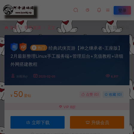
登录
首页
寄售资源
正文
我要投稿
经典武侠页游【神之继承者-王座版】
#
热门
2月最新整理Linux手工服务端+管理后台+充值教程+详细
外网搭建教程
冷雨泽ღ
2025-02-05
6,917
50
点赞 (
0
)
收藏 (0)
¥
星钻
VIP 8折
立即下载
升级会员