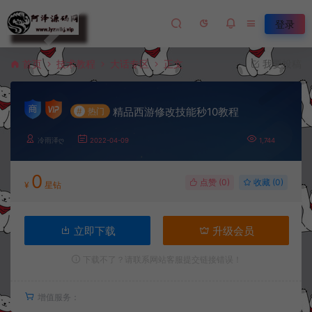
登录
首页
技术教程
大话专区
正文
我要投稿
精品西游修改技能秒10教程
#
热门
冷雨泽ღ
2022-04-09
1,744
0
点赞 (
0
)
收藏 (0)
¥
星钻
立即下载
升级会员
下载不了？请联系网站客服提交链接错误！
增值服务：