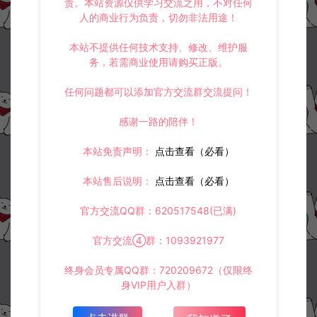
责。本站资源仅供学习交流之用，不对任何
人的商业行为负责，切勿非法用途！
本站不提供任何技术支持、修改、维护服
常见问题
务，若需商业使用请购买正版。
任何问题都可以添加官方交流群交流提问！
相关资源
感谢一路的陪伴！
本站免责声明：
点击查看（必看）
本站售后说明：
点击查看（必看）
官方交流QQ群：620517548(已满)
大话回合手游-精品龙马坐骑
逍遥西游常用修改文件路径
官方交流④群：1093921977
全帧明文素材
合集
终身会员专属QQ群：720209672（仅限终
大话专区
大话专区
身VIP用户入群）
冷雨泽ღ
冷雨泽ღ
0
10