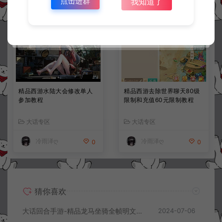
点击进群
我知道了
精品西游水陆大会修改单人
精品西游去除世界聊天80级
参加教程
限制和充值60元限制教程
大话专区
大话专区
冷雨泽ღ
冷雨泽ღ
0
0
猜你喜欢
大话回合手游-精品龙马坐骑全帧明文素材
2024-07-06