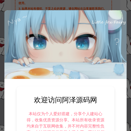
使用。
3.
如果本站有侵犯、不妥之处的资源，请在网站右边客服联系我们。
将会第一时间解决！
4.
本站提供的所有资源仅供参考学习使用，不存在任何商业目的与商
业用途，请大家不要用于商用！
5.
侵权联系邮箱：32838727@qq.com
阿泽源码网
大话专区
精品西游修改技能秒10教程
https://www.lyzwlkj.vip/3685/hybk/dhzq/
冷雨泽ღ
默认解压密码：www.lyzwlkj.vip
复制
欢迎访问阿泽源码网
本站仅为个人爱好搭建，分享个人建站心
上一篇：
下一篇：
得，收集优质资源分享。本站所有收录资源
精品西游安卓手机无法安装解决办法
大话精品西游端和万众端添加仙器神兵教程
均来自于互联网收集，并不对内容完整性负