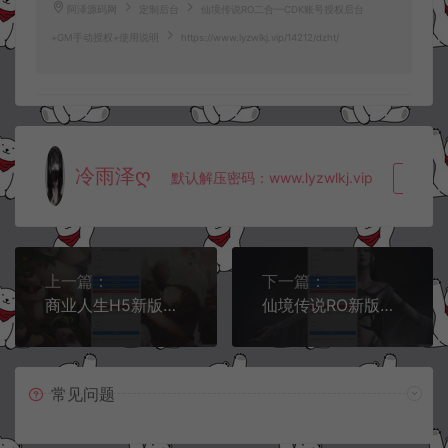
阿泽源码网
定制后台
仙境传说RO二合一CDK账号授权后台
+GM手动授权+使用说明
https://www.lyzwlkj.vip/14212/dzht/
冷雨泽ღ
默认解压密码：www.lyzwlkj.vip
复制
上一篇：
下一篇：
商业人生H5新版二合一CDK角色授权后台+GM手动授权+使用说明
仙境传说RO新版二合一CDK账号授权后台+GM手动授权+使用说明
常见问题