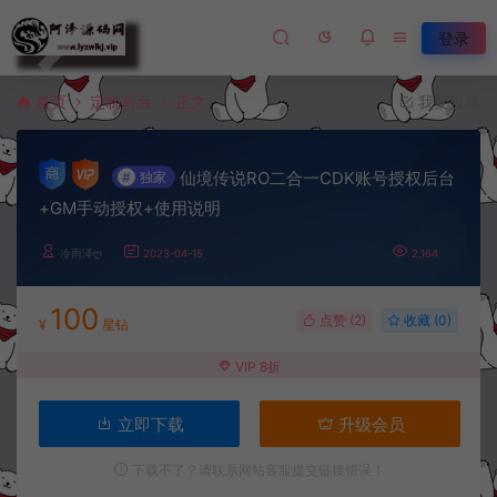
登录
首页
定制后台
正文
我要投稿
仙境传说RO二合一CDK账号授权后台
#
独家
+GM手动授权+使用说明
冷雨泽ღ
2023-04-15
2,164
100
点赞 (
2
)
收藏 (0)
¥
星钻
VIP 8折
立即下载
升级会员
下载不了？请联系网站客服提交链接错误！