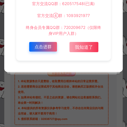
资源下载
官方交流QQ群：620517548(已满)
100
此资源下载价格为
星钻，请先
登录
官方交流④群：1093921977
终身会员专属QQ群：720209672（仅限终
身VIP用户入群）
收藏 (0)
打赏
点赞 (
2
)
点击进群
我知道了
©版权免责声明
1.
本站资源售价只是赞助，收取费用仅维持本站的日常运营所需。
2.
若您需要商业运营或用于其他商业活动，请您购买正版授权并合法
使用。
3.
如果本站有侵犯、不妥之处的资源，请在网站右边客服联系我们。
将会第一时间解决！
4.
本站提供的所有资源仅供参考学习使用，不存在任何商业目的与商
业用途，请大家不要用于商用！
5.
侵权联系邮箱：32838727@qq.com