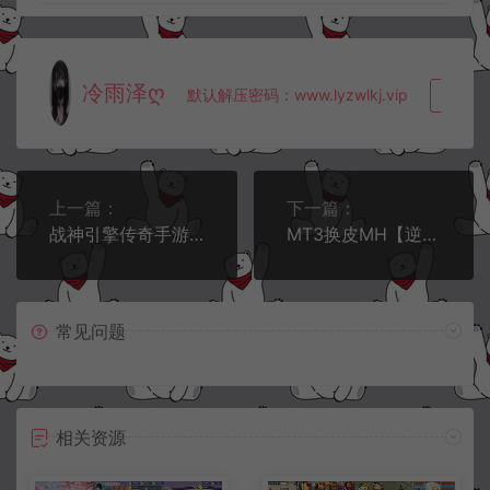
冷雨泽ღ
默认解压密码：www.lyzwlkj.vip
复制
上一篇：
下一篇：
战神引擎传奇手游【古惑仔单职业免授权版[白猪3]】5月最新整理Win一键服务端+GM授权后台+安卓苹果双端+详细搭建教程+视频教程
MT3换皮MH【逆战西游3超变突破挂机版】5月最新整理Linux手工服务端+源码+攻略文档+管理后台+GM后台+安卓苹果双端+详细搭建教程+视频教程
常见问题
相关资源