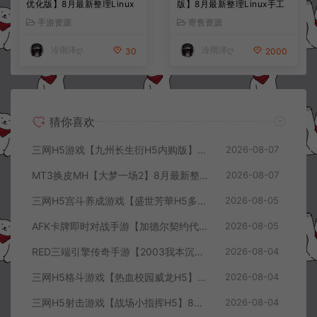
优化版】8月最新整理Linux
版】8月最新整理Linux手工
手工服务端+CDK授权后台
服务端+前后端全套源码+CD
手游资源
寄售资源
+全资源安卓+详细搭建教程
K授权后台+安卓苹果双端
+视频教程
+详细搭建教程+视频教程
冷雨泽ღ
冷雨泽ღ
30
2000
猜你喜欢
三网H5游戏【九州长生衍H5内购版】8月最新整理Linux手工服务端+管理后台+GM授权后台+简易安卓客户端+详细搭建教程+视频教程
2026-08-07
MT3换皮MH【大梦一场2】8月最新整理Linux手工服务端+源码+管理后台+安卓苹果双端+详细搭建教程+视频教程
2026-08-07
三网H5宫斗养成游戏【盛世芳華H5多区跨服代金券内购优化版】8月最新整理Linux手工服务端+CDK授权后台+全资源安卓+详细搭建教程+视频教程
2026-08-05
AFK卡牌即时对战手游【加德尔契约代金券内购修复版】8月最新整理Linux手工服务端+前后端全套源码+CDK授权后台+安卓苹果双端+详细搭建教程+视频教程
2026-08-05
RED三端引擎传奇手游【2003我本沉默三职业】8月最新整理Win一键服务端+PC安卓+详细搭建教程
2026-08-04
三网H5格斗游戏【热血校园威龙H5】8月最新整理Linux手工服务端+Win一键服务端+解压即玩+简易安卓客户端+详细搭建教程
2026-08-04
三网H5射击游戏【战场小指挥H5】8月最新整理Linux手工服务端+Win一键服务端+解压即玩+简易安卓客户端+详细搭建教程
2026-08-04