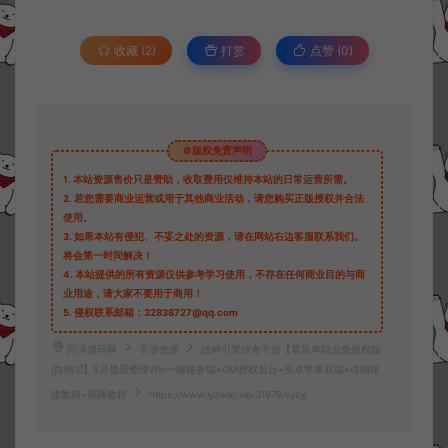
收藏 (2)
打赏
点赞 (
0
)
©版权免责声明
1.
本站资源售价只是赞助，收取费用仅维持本站的日常运营所需。
2.
若您需要商业运营或用于其他商业活动，请您购买正版授权并合法
使用。
3.
如果本站有侵犯、不妥之处的资源，请在网站右边客服联系我们。
将会第一时间解决！
4.
本站提供的所有资源仅供参考学习使用，不存在任何商业目的与商
业用途，请大家不要用于商用！
5.
侵权联系邮箱：32838727@qq.com
阿泽源码网
手游资源
战神引擎传奇手游【星辰单职业免授权版
[白猪3]】5月最新整理Win一键服务端+GM授权后台+安卓苹果双端+详细搭
建教程+视频教程
https://www.lyzwlkj.vip/31978/syzy/