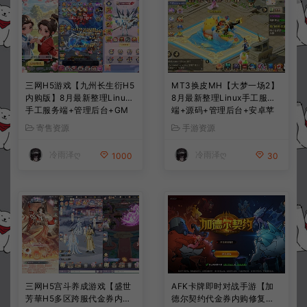
三网H5游戏【九州长生衍H5
MT3换皮MH【大梦一场2】
内购版】8月最新整理Linux
8月最新整理Linux手工服务
手工服务端+管理后台+GM
端+源码+管理后台+安卓苹
授权后台+简易安卓客户端
果双端+详细搭建教程+视频
寄售资源
手游资源
+详细搭建教程+视频教程
教程
冷雨泽ღ
冷雨泽ღ
1000
30
三网H5宫斗养成游戏【盛世
AFK卡牌即时对战手游【加
芳華H5多区跨服代金券内购
德尔契约代金券内购修复