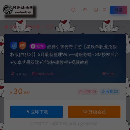
登录
首页
手游资源
正文
我要投稿
战神引擎传奇手游【星辰单职业免授
#
推荐
权版[白猪3]】5月最新整理Win一键服务端+GM授权后台
+安卓苹果双端+详细搭建教程+视频教程
冷雨泽ღ
2024-05-03
2,372
30
点赞 (
0
)
收藏 (2)
¥
星钻
立即下载
升级会员
下载不了？请联系网站客服提交链接错误！