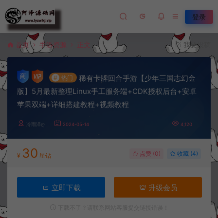
登录
首页
手游资源
正文
我要投稿
稀有卡牌回合手游【少年三国志幻金
#
热门
版】5月最新整理Linux手工服务端+CDK授权后台+安卓
苹果双端+详细搭建教程+视频教程
冷雨泽ღ
2024-05-14
4,120
30
点赞 (
0
)
收藏 (4)
¥
星钻
立即下载
升级会员
下载不了？请联系网站客服提交链接错误！