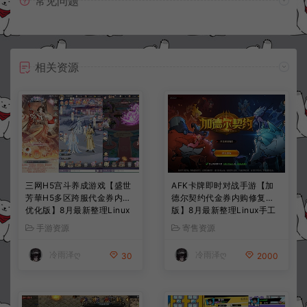
常见问题
相关资源
三网H5宫斗养成游戏【盛世
AFK卡牌即时对战手游【加
芳華H5多区跨服代金券内购
德尔契约代金券内购修复
优化版】8月最新整理Linux
版】8月最新整理Linux手工
手工服务端+CDK授权后台
服务端+前后端全套源码+CD
手游资源
寄售资源
+全资源安卓+详细搭建教程
K授权后台+安卓苹果双端
+视频教程
+详细搭建教程+视频教程
冷雨泽ღ
冷雨泽ღ
30
2000