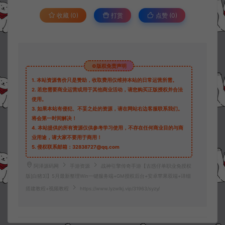
收藏 (0)
打赏
点赞 (
0
)
©版权免责声明
1.
本站资源售价只是赞助，收取费用仅维持本站的日常运营所需。
2.
若您需要商业运营或用于其他商业活动，请您购买正版授权并合法
使用。
3.
如果本站有侵犯、不妥之处的资源，请在网站右边客服联系我们。
将会第一时间解决！
4.
本站提供的所有资源仅供参考学习使用，不存在任何商业目的与商
业用途，请大家不要用于商用！
5.
侵权联系邮箱：32838727@qq.com
阿泽源码网
手游资源
战神引擎传奇手游【古惑仔单职业免授权
版[白猪3]】5月最新整理Win一键服务端+GM授权后台+安卓苹果双端+详细
搭建教程+视频教程
https://www.lyzwlkj.vip/31963/syzy/