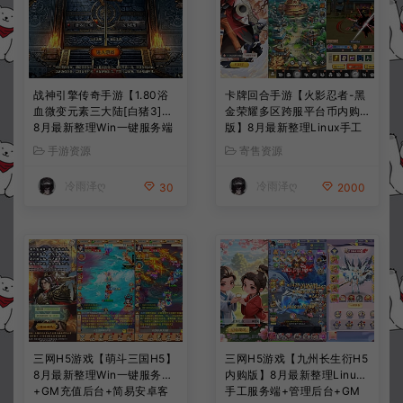
战神引擎传奇手游【1.80浴
卡牌回合手游【火影忍者-黑
血微变元素三大陆[白猪3]】
金荣耀多区跨服平台币内购
8月最新整理Win一键服务端
版】8月最新整理Linux手工
+GM后台+安卓苹果双端+详
服务端+CDK授权后台+安卓
手游资源
寄售资源
细搭建教程+视频教程
+详细搭建教程+视频教程
冷雨泽ღ
冷雨泽ღ
30
2000
三网H5游戏【萌斗三国H5】
三网H5游戏【九州长生衍H5
8月最新整理Win一键服务端
内购版】8月最新整理Linux
+GM充值后台+简易安卓客
手工服务端+管理后台+GM