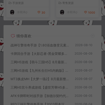
户端+详细搭建教程+视频教
授权后台+简易安卓客户端
手游资源
寄售资源
程
+详细搭建教程+视频教程
冷雨泽ღ
冷雨泽ღ
30
1000
猜你喜欢
战神引擎传奇手游【1.80浴血微变元素三大陆[白猪3]】8月最新整理Win一键服务端+GM后台+安卓苹果双端+详细搭建教程+视频教程
2026-08-10
卡牌回合手游【火影忍者-黑金荣耀多区跨服平台币内购版】8月最新整理Linux手工服务端+CDK授权后台+安卓+详细搭建教程+视频教程
2026-08-09
三网H5游戏【萌斗三国H5】8月最新整理Win一键服务端+GM充值后台+简易安卓客户端+详细搭建教程+视频教程
2026-08-09
三网H5游戏【九州长生衍H5内购版】8月最新整理Linux手工服务端+管理后台+GM授权后台+简易安卓客户端+详细搭建教程+视频教程
2026-08-07
MT3换皮MH【大梦一场2】8月最新整理Linux手工服务端+源码+管理后台+安卓苹果双端+详细搭建教程+视频教程
2026-08-07
三网H5宫斗养成游戏【盛世芳華H5多区跨服代金券内购优化版】8月最新整理Linux手工服务端+CDK授权后台+全资源安卓+详细搭建教程+视频教程
2026-08-05
AFK卡牌即时对战手游【加德尔契约代金券内购修复版】8月最新整理Linux手工服务端+前后端全套源码+CDK授权后台+安卓苹果双端+详细搭建教程+视频教程
2026-08-05
RED三端引擎传奇手游【2003我本沉默三职业】8月最新整理Win一键服务端+PC安卓+详细搭建教程
2026-08-04