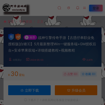
登录
首页
手游资源
正文
我要投稿
战神引擎传奇手游【古惑仔单职业免
#
推荐
授权版[白猪3]】5月最新整理Win一键服务端+GM授权后
台+安卓苹果双端+详细搭建教程+视频教程
冷雨泽ღ
2024-05-03
2,670
30
点赞 (
0
)
收藏 (0)
¥
星钻
立即下载
升级会员
下载不了？请联系网站客服提交链接错误！