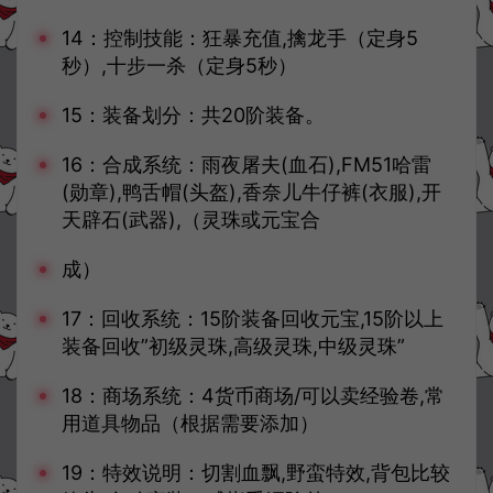
14：控制技能：狂暴充值,擒龙手（定身5
秒）,十步一杀（定身5秒）
15：装备划分：共20阶装备。
16：合成系统：雨夜屠夫(血石),FM51哈雷
(勋章),鸭舌帽(头盔),香奈儿牛仔裤(衣服),开
天辟石(武器),（灵珠或元宝合
成）
17：回收系统：15阶装备回收元宝,15阶以上
装备回收”初级灵珠,高级灵珠,中级灵珠”
18：商场系统：4货币商场/可以卖经验卷,常
用道具物品（根据需要添加）
19：特效说明：切割血飘,野蛮特效,背包比较