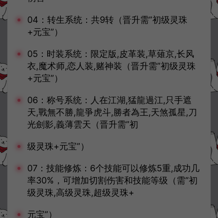
04：转生系统：共9转（晋升需”初级灵珠
+元宝”）
05：时装系统：限定版,皮革装,草薙京,长风
衣,魔术师,恋人装,赌神装（晋升需”初级灵珠
+元宝”）
06：称号系统：人在江湖,猛龍過江,只手遮
天,戰無不勝,龍爭虎斗,勝者為王,天煞孤星,刀
光劍影,義薄雲天（晋升需”初
级灵珠+元宝”）
07：技能修炼：6个技能可以修炼5重,成功几
率30%，可增加切割伤害和技能等级（需”初
级灵珠,高级灵珠,超级灵珠+
元宝”）