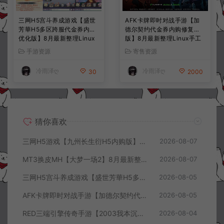
三网H5宫斗养成游戏【盛世
AFK卡牌即时对战手游【加
芳華H5多区跨服代金券内购
德尔契约代金券内购修复
优化版】8月最新整理Linux
版】8月最新整理Linux手工
手工服务端+CDK授权后台
服务端+前后端全套源码+CD
手游资源
寄售资源
+全资源安卓+详细搭建教程
K授权后台+安卓苹果双端
+视频教程
+详细搭建教程+视频教程
冷雨泽ღ
冷雨泽ღ
30
2000
猜你喜欢
三网H5游戏【九州长生衍H5内购版】8月最新整理Linux手工服务端+管理后台+GM授权后台+简易安卓客户端+详细搭建教程+视频教程
2026-08-07
MT3换皮MH【大梦一场2】8月最新整理Linux手工服务端+源码+管理后台+安卓苹果双端+详细搭建教程+视频教程
2026-08-07
三网H5宫斗养成游戏【盛世芳華H5多区跨服代金券内购优化版】8月最新整理Linux手工服务端+CDK授权后台+全资源安卓+详细搭建教程+视频教程
2026-08-05
AFK卡牌即时对战手游【加德尔契约代金券内购修复版】8月最新整理Linux手工服务端+前后端全套源码+CDK授权后台+安卓苹果双端+详细搭建教程+视频教程
2026-08-05
RED三端引擎传奇手游【2003我本沉默三职业】8月最新整理Win一键服务端+PC安卓+详细搭建教程
2026-08-04