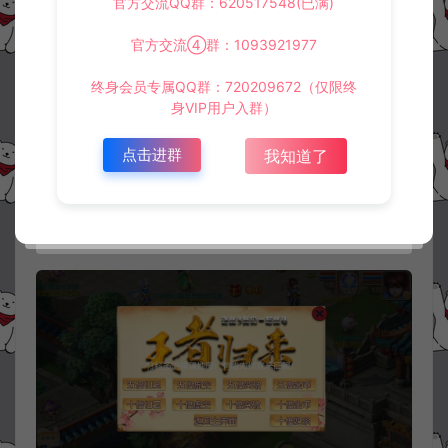
官方交流QQ群：620517548(已满)
官方交流④群：1093921977
终身会员专属QQ群：720209672（仅限终
身VIP用户入群）
点击进群
我知道了