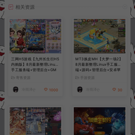
相关资源
三网H5游戏【九州长生衍H5
MT3换皮MH【大梦一场2】
内购版】8月最新整理Linux
8月最新整理Linux手工服务
手工服务端+管理后台+GM
端+源码+管理后台+安卓苹
授权后台+简易安卓客户端
果双端+详细搭建教程+视频
寄售资源
手游资源
+详细搭建教程+视频教程
教程
冷雨泽ღ
冷雨泽ღ
1000
30