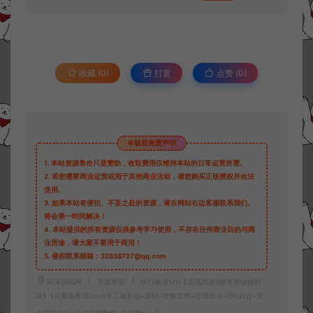
收藏 (0)
打赏
点赞 (
0
)
©版权免责声明
1.
本站资源售价只是赞助，收取费用仅维持本站的日常运营所需。
2.
若您需要商业运营或用于其他商业活动，请您购买正版授权并合法
使用。
3.
如果本站有侵犯、不妥之处的资源，请在网站右边客服联系我们。
将会第一时间解决！
4.
本站提供的所有资源仅供参考学习使用，不存在任何商业目的与商
业用途，请大家不要用于商用！
5.
侵权联系邮箱：32838727@qq.com
阿泽源码网
手游资源
MT3换皮MH【逆战西游3超变突破挂机
版】5月最新整理Linux手工服务端+源码+攻略文档+管理后台+GM后台+安