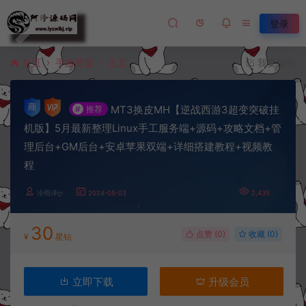
登录
首页
手游资源
正文
我要投稿
MT3换皮MH【逆战西游3超变突破挂
#
推荐
机版】5月最新整理Linux手工服务端+源码+攻略文档+管
理后台+GM后台+安卓苹果双端+详细搭建教程+视频教
程
冷雨泽ღ
2024-05-03
2,435
30
点赞 (
0
)
收藏 (0)
¥
星钻
立即下载
升级会员