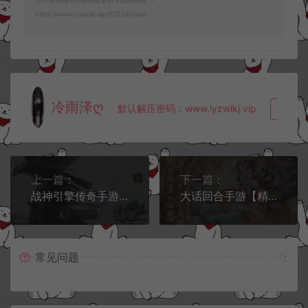
卓苹果双端+详细搭建教程+视频教程
https://www.lyzwlkj.vip/32029/syzy/
冷雨泽ღ
默认解压密码：www.lyzwlkj.vip
复制
上一篇：
下一篇：
战神引擎传奇手游【星辰单职业免授权版[白猪3]】5月最新整理Win一键服务端+GM授权后台+安卓苹果双端+详细搭建教程+视频教程
大话回合手游【精品西游之红颜西游】5月最新整理Win一键服务端+JAVA后台+代理后台+GM后台+安卓苹果双端+详细搭建教程+视频教程
常见问题