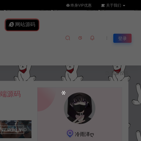
终身VIP优惠
关于我们
网站源码
登录
我要投稿
务端源码
lkj.vip
升级会员
冷雨泽ღ