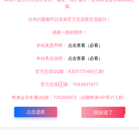
版。
任何问题都可以添加官方交流群交流提问！
感谢一路的陪伴！
本站免责声明：
点击查看（必看）
本站售后说明：
点击查看（必看）
官方交流QQ群：620517548(已满)
官方交流④群：1093921977
终身会员专属QQ群：720209672（仅限终身VIP用户入群）
点击进群
我知道了