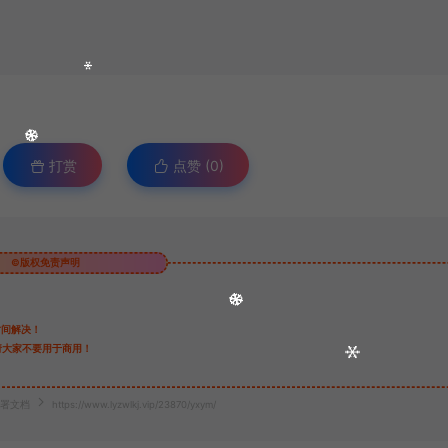
打赏
点赞 (
0
)
©版权免责声明
时间解决！
请大家不要用于商用！
部署文档
https://www.lyzwlkj.vip/23870/yxym/