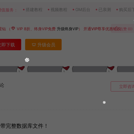
搭建教程
视频教程
GM后台
已亲测
购买后
增值服务：
星钻
（
VIP 8折、终身VIP免费
升级终身VIP
）
开通VIP尊享优惠特权
点赞 (
0
)
立即下载
升级会员
论
立即咨
开发，带完整数据库文件！