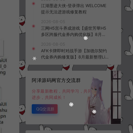
频教程
江湖墨迹大侠-登录弹出 WELCOME
提示无法进游戏修复教程
2026-08-05
三网H5宫斗养成游戏【盛世芳華H5
多区跨服代金券内购优化版】8月最
新整理Linux手工服务端+CDK授权后
2026-08-05
台+全资源安卓+详细搭建教程+视频
AFK卡牌即时对战手游【加德尔契约
教程
代金券内购修复版】8月最新整理Lin
ux手工服务端+前后端全套源码+CD
K授权后台+安卓苹果双端+详细搭建
教程+视频教程
阿泽源码网官方交流群
分享最新教程，共同学习，共同
进步，共同成长！
QQ交流群