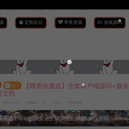
源
定制后台
寄售资源
游戏源码
【聊斋妖魔道】全套客户端源码+服
#
热门
署文档
2023-10-18
游戏源码
3
3,373
百度已收录
重承诺
丨本站提供安全交易、信息保真! 解压密码：www.lyzw