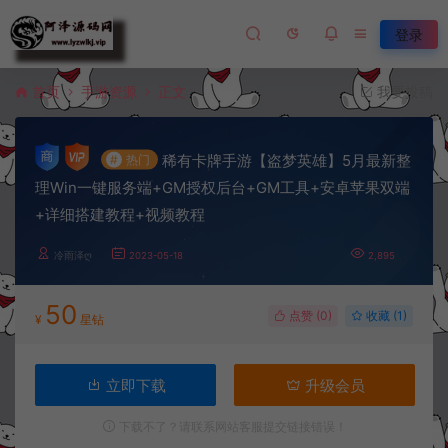
登录
首页
手游资源
正文
我要投稿
稀有卡牌手游【盗梦英雄】5月最新整
#
热门
理Win一键服务端+GM授权后台+GM工具+安卓苹果双端
+详细搭建教程+视频教程
冷雨泽ღ
2023-05-18
2,895
50
点赞 (
0
)
收藏 (1)
¥
星钻
立即下载
升级会员
下载不了？请联系网站客服提交链接错误！