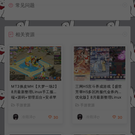
常见问题
相关资源
MT3换皮MH【大梦一场2】
三网H5宫斗养成游戏【盛世
8月最新整理Linux手工服务
芳華H5多区跨服代金券内购
端+源码+管理后台+安卓苹
优化版】8月最新整理Linux
果双端+详细搭建教程+视频
手工服务端+CDK授权后台
手游资源
手游资源
教程
+全资源安卓+详细搭建教程
+视频教程
冷雨泽ღ
冷雨泽ღ
30
30