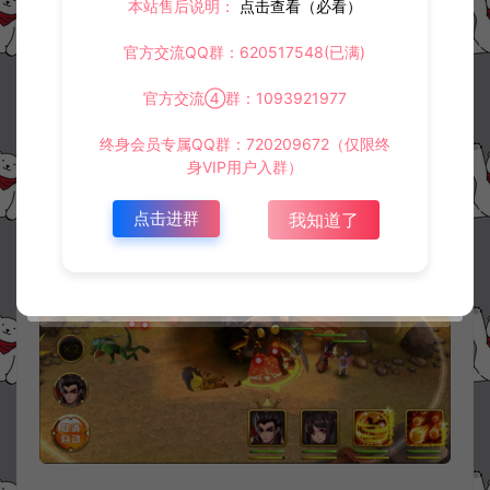
本站售后说明：
点击查看（必看）
官方交流QQ群：620517548(已满)
官方交流④群：1093921977
终身会员专属QQ群：720209672（仅限终
身VIP用户入群）
点击进群
我知道了