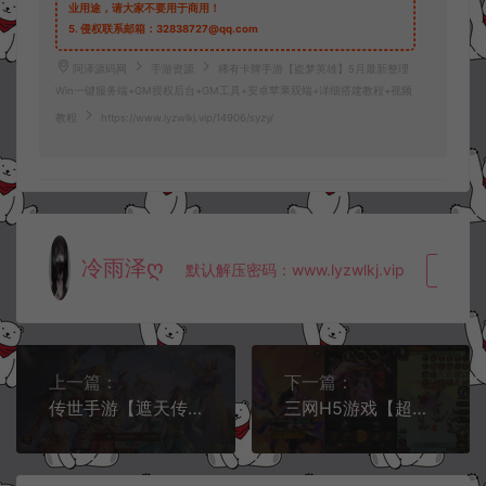
业用途，请大家不要用于商用！
5.
侵权联系邮箱：32838727@qq.com
阿泽源码网
手游资源
稀有卡牌手游【盗梦英雄】5月最新整理
Win一键服务端+GM授权后台+GM工具+安卓苹果双端+详细搭建教程+视频
教程
https://www.lyzwlkj.vip/14906/syzy/
冷雨泽ღ
默认解压密码：www.lyzwlkj.vip
复制
上一篇：
下一篇：
传世手游【遮天传世第三季】5月最新整理Linux手工服务端+GM授权后台+安卓+详细搭建教程+视频教程
三网H5游戏【超变神武H5最新6.0魂环亿万战力版】5月最新整理Linux手工服务端+多区跨服+GM多功能授权后台+详细搭建教程