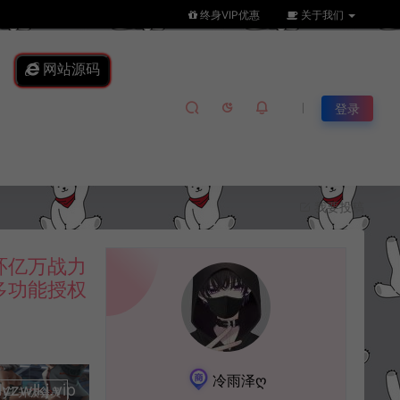
终身VIP优惠
关于我们
网站源码
登录
我要投稿
环亿万战力
M多功能授权
冷雨泽ღ
lkj.vip
升级会员