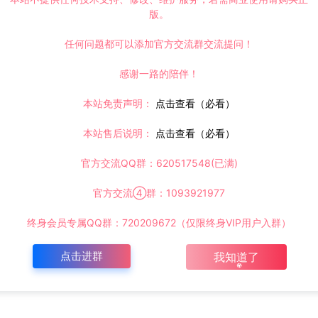
版。
任何问题都可以添加官方交流群交流提问！
感谢一路的陪伴！
本站免责声明：
点击查看（必看）
本站售后说明：
点击查看（必看）
官方交流QQ群：620517548(已满)
官方交流④群：1093921977
终身会员专属QQ群：720209672（仅限终身VIP用户入群）
点击进群
我知道了