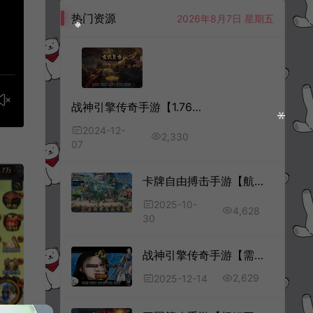
热门资源
2026年8月7日 星期五
战神引擎传奇手游【1.76新UI玄武复古三职业】12月最新整理Win一键服务端+GM授权后台+安卓苹果双端+详细搭建教程+视频教程
2024-12-
2,330
07
卡牌自由搏击手游【航海王·启航6UR代金券内购完整无限制版】10月最新整理Linux手工服务端+全套源码+管理后台+CDK授权后台+安卓苹果双端+详细搭建教程+视频教程
2025-10-
4,628
30
战神引擎传奇手游【需授权-仙剑沉默三职业[白猪5]】12月最新整理Win一键服务端+GM充值后台+安卓+详细搭建教程+视频教程
2,629
2025-12-14