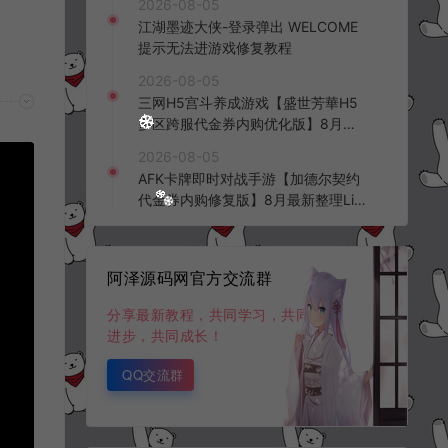
2026-08-05
频教程
江湖墨迹大侠-登录弹出 WELCOME
提示无法进游戏修复教程
2026-08-05
三网H5宫斗养成游戏【盛世芳華H5
多区跨服代金券内购优化版】8月最
新整理Linux手工服务端+CDK授权后
2026-08-05
台+全资源安卓+详细搭建教程+视频
AFK卡牌即时对战手游【加德尔契约
教程
代金券内购修复版】8月最新整理Lin
ux手工服务端+前后端全套源码+CD
K授权后台+安卓苹果双端+详细搭建
教程+视频教程
阿泽源码网官方交流群
分享最新教程，共同学习，共同
进步，共同成长！
QQ交流群