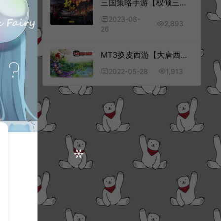
三国策略手游【权倾三国暗金版】8月最新整理Win一键服务端+多区跨服+GM授权后台+GM工具+安卓苹果双端+详细搭建教程+视频教程
2023-08-
2,893
26
MT3换皮西游【大唐西行记】5月最新整理Linux手工服务端+管理后台+用户后台+GM后台+福利后台+安卓苹果双端+详细搭建教程
1,913
2022-05-28