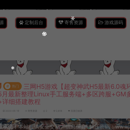
源
定制后台
寄售资源
游戏源码
三网H5游戏【超变神武H5最新6.0魂
#
热门
5月最新整理Linux手工服务端+多区跨服+G
+详细搭建教程
2023-05-19
寄售资源
2
2,818
百度已收录
重承诺
丨本站提供安全交易、信息保真! 解压密码：www.lyzw