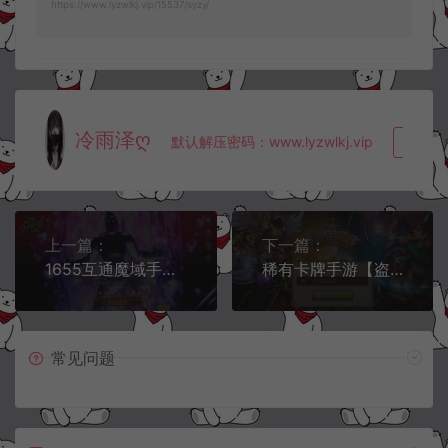
https://www.lyzwlkj.vip/15537/syzy/
冷雨泽ღ
默认解压密码：www.lyzwlkj.vip
复制
上一篇：
下一篇：
1655互通魔域手游【虚空塔】5月最新整理Win半手工服务端+本地验证+GM工具+安卓+详细搭建教程+视频教程
稀有卡牌手游【盗梦英雄】5月最新整理Win一键服务端+GM授权后台+GM工具+安卓苹果双端+详细搭建教程+视频教程
常见问题