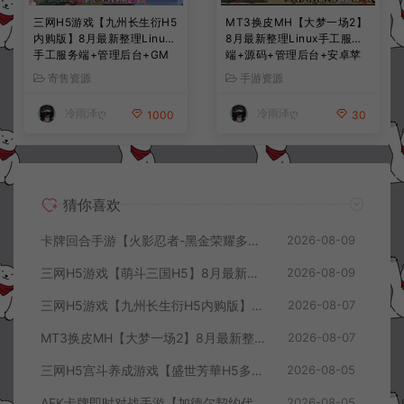
三网H5游戏【九州长生衍H5
MT3换皮MH【大梦一场2】
内购版】8月最新整理Linux
8月最新整理Linux手工服务
手工服务端+管理后台+GM
端+源码+管理后台+安卓苹
授权后台+简易安卓客户端
果双端+详细搭建教程+视频
寄售资源
手游资源
+详细搭建教程+视频教程
教程
冷雨泽ღ
冷雨泽ღ
1000
30
猜你喜欢
卡牌回合手游【火影忍者-黑金荣耀多区跨服平台币内购版】8月最新整理Linux手工服务端+CDK授权后台+安卓+详细搭建教程+视频教程
2026-08-09
三网H5游戏【萌斗三国H5】8月最新整理Win一键服务端+GM充值后台+简易安卓客户端+详细搭建教程+视频教程
2026-08-09
三网H5游戏【九州长生衍H5内购版】8月最新整理Linux手工服务端+管理后台+GM授权后台+简易安卓客户端+详细搭建教程+视频教程
2026-08-07
MT3换皮MH【大梦一场2】8月最新整理Linux手工服务端+源码+管理后台+安卓苹果双端+详细搭建教程+视频教程
2026-08-07
三网H5宫斗养成游戏【盛世芳華H5多区跨服代金券内购优化版】8月最新整理Linux手工服务端+CDK授权后台+全资源安卓+详细搭建教程+视频教程
2026-08-05
AFK卡牌即时对战手游【加德尔契约代金券内购修复版】8月最新整理Linux手工服务端+前后端全套源码+CDK授权后台+安卓苹果双端+详细搭建教程+视频教程
2026-08-05