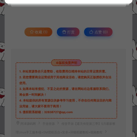
收藏 (1)
打赏
点赞 (
0
)
©版权免责声明
1.
本站资源售价只是赞助，收取费用仅维持本站的日常运营所需。
2.
若您需要商业运营或用于其他商业活动，请您购买正版授权并合法
使用。
3.
如果本站有侵犯、不妥之处的资源，请在网站右边客服联系我们。
将会第一时间解决！
4.
本站提供的所有资源仅供参考学习使用，不存在任何商业目的与商
业用途，请大家不要用于商用！
5.
侵权联系邮箱：32838727@qq.com
阿泽源码网
手游资源
传世手游【遮天传世第三季】5月最新整
理Linux手工服务端+GM授权后台+安卓+详细搭建教程+视频教程