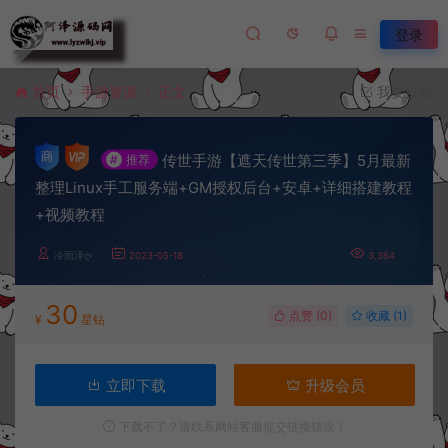
登录
首页
手游资源
正文
我要投稿
传世手游【遮天传世第三季】5月最新
#
推荐
整理Linux手工服务端+GM授权后台+安卓+详细搭建教程
+视频教程
冷雨泽ღ
2023-05-18
3,364
30
点赞 (
0
)
收藏 (1)
¥
星钻
立即下载
升级会员
下载不了？请联系网站客服提交链接错误！