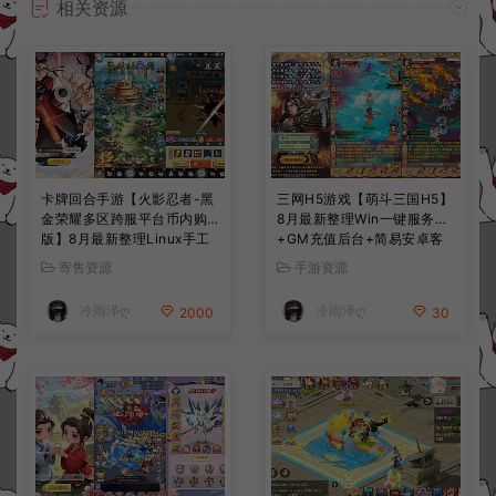
相关资源
卡牌回合手游【火影忍者-黑
三网H5游戏【萌斗三国H5】
金荣耀多区跨服平台币内购
8月最新整理Win一键服务端
版】8月最新整理Linux手工
+GM充值后台+简易安卓客
服务端+CDK授权后台+安卓
户端+详细搭建教程+视频教
寄售资源
手游资源
+详细搭建教程+视频教程
程
冷雨泽ღ
冷雨泽ღ
2000
30