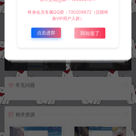
终身会员专属QQ群：720209672（仅限终
冷雨泽ღ
身VIP用户入群）
默认解压密码：www.lyzwlkj.vip
复制
点击进群
我知道了
上一篇：
下一篇：
仙境传说RO新版二合一CDK账号授权后台+GM手动授权+使用说明
兽化三国二合一CDK角色授权后台+GM总授权+使用说明
常见问题
相关资源