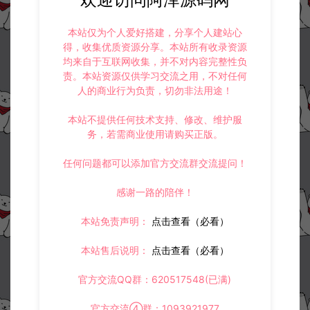
收藏 (0)
打赏
点赞 (
2
)
本站仅为个人爱好搭建，分享个人建站心
得，收集优质资源分享。本站所有收录资源
均来自于互联网收集，并不对内容完整性负
责。本站资源仅供学习交流之用，不对任何
人的商业行为负责，切勿非法用途！
©版权免责声明
本站不提供任何技术支持、修改、维护服
1.
本站资源售价只是赞助，收取费用仅维持本站的日常运营所需。
务，若需商业使用请购买正版。
2.
若您需要商业运营或用于其他商业活动，请您购买正版授权并合法
使用。
3.
如果本站有侵犯、不妥之处的资源，请在网站右边客服联系我们。
任何问题都可以添加官方交流群交流提问！
将会第一时间解决！
4.
本站提供的所有资源仅供参考学习使用，不存在任何商业目的与商
感谢一路的陪伴！
业用途，请大家不要用于商用！
5.
侵权联系邮箱：32838727@qq.com
本站免责声明：
点击查看（必看）
阿泽源码网
定制后台
兽化三国新版CDK授权后台+GM授权后台
本站售后说明：
点击查看（必看）
+使用说明
https://www.lyzwlkj.vip/14333/dzht/
官方交流QQ群：620517548(已满)
官方交流④群：1093921977