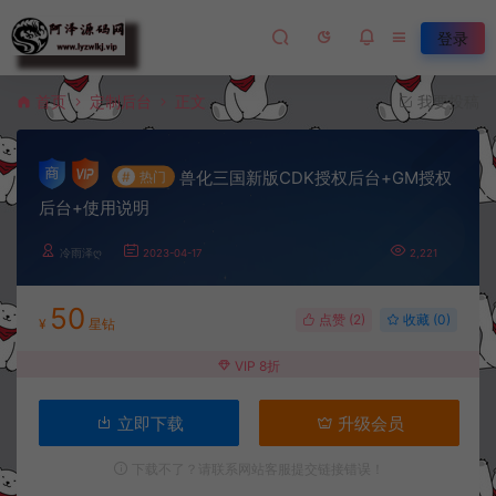
登录
首页
定制后台
正文
我要投稿
兽化三国新版CDK授权后台+GM授权
#
热门
后台+使用说明
冷雨泽ღ
2023-04-17
2,221
50
点赞 (
2
)
收藏 (0)
¥
星钻
VIP 8折
立即下载
升级会员
下载不了？请联系网站客服提交链接错误！