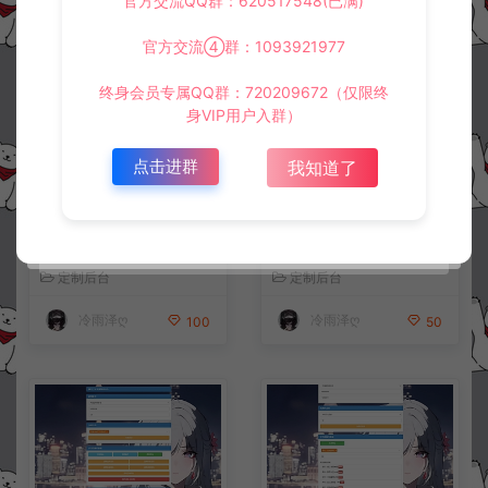
官方交流QQ群：620517548(已满)
相关资源
官方交流④群：1093921977
终身会员专属QQ群：720209672（仅限终
身VIP用户入群）
点击进群
我知道了
一蕗狂飆-CDK账号授权后台
秋意西游-第四代CDK账号授
+GM授权后台+使用教程
权后台+GM授权后台+使用
教程
定制后台
定制后台
冷雨泽ღ
冷雨泽ღ
100
50