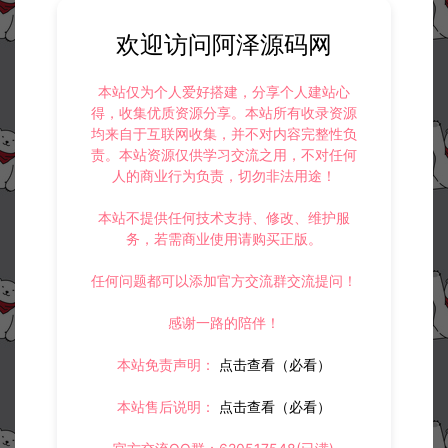
https://www.lyzwlkj.vip/5983/dzht/
欢迎访问阿泽源码网
本站仅为个人爱好搭建，分享个人建站心
得，收集优质资源分享。本站所有收录资源
均来自于互联网收集，并不对内容完整性负
冷雨泽ღ
责。本站资源仅供学习交流之用，不对任何
默认解压密码：www.lyzwlkj.vip
复制
人的商业行为负责，切勿非法用途！
本站不提供任何技术支持、修改、维护服
务，若需商业使用请购买正版。
上一篇：
下一篇：
任何问题都可以添加官方交流群交流提问！
战神引擎传奇手游管理后台+代理+推广+福利后台+三网全套落地官网
沙巴克传奇手游GM邮件工具
感谢一路的陪伴！
本站免责声明：
点击查看（必看）
常见问题
本站售后说明：
点击查看（必看）