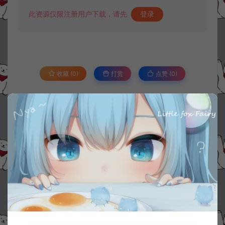
此资源仅限注册用户下载，请先
登录
收藏 (0)
打赏
点赞 (
0
)
©版权免责声明
1.
本站资源售价只是赞助，收取费用仅维持本站的日常运营所需。
2.
若您需要商业运营或用于其他商业活动，请您购买正版授权并合法
使用。
3.
如果本站有侵犯、不妥之处的资源，请在网站右边客服联系我们。
将会第一时间解决！
4.
本站提供的所有资源仅供参考学习使用，不存在任何商业目的与商
业用途，请大家不要用于商用！
5.
侵权联系邮箱：32838727@qq.com
阿泽源码网
定制后台
沙巴克GM管理工具正式版