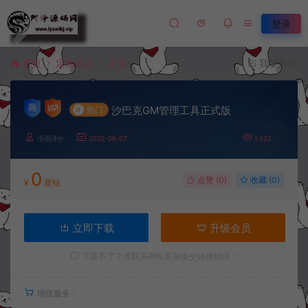
登录
首页
定制后台
正文
我要投稿
沙巴克GM管理工具正式版
#
热门
冷雨泽ღ
2022-06-07
1,532
0
点赞 (
0
)
收藏 (0)
¥
星钻
立即下载
升级会员
下载不了？请联系网站客服提交链接错误！
增值服务：