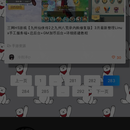
三网H5游戏【九州仙侠传2之九州八荒录内购修复版】3月最新整理Linu
x手工服务端+总后台+GM加币后台+详细搭建教程
手游资源
冷雨泽ღ
30
上一页
1
…
281
282
283
284
285
…
292
下一页