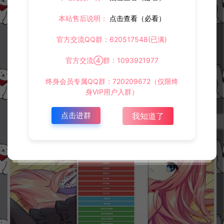
本站售后说明：
点击查看（必看）
官方交流QQ群：620517548(已满)
新斗罗大陆SP双神王【一键全满+一键全通】同步版本独家免授权密码C
DK授权后台+GM授权后台+代理授权后台+推广福利后台+权限套餐后台
官方交流④群：1093921977
+用户改密后台+使用教程
新斗罗大陆
终身会员专属QQ群：720209672（仅限终
身VIP用户入群）
冷雨泽ღ
500
点击进群
我知道了