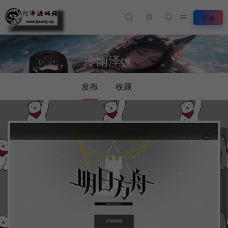
登录
冷雨泽ღ
默认解压密码：www.lyzwlkj.vip
发布
收藏