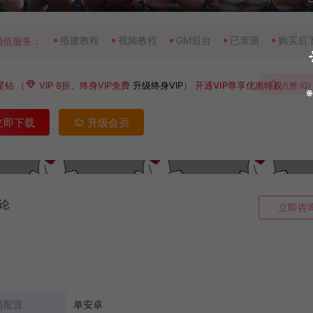
搭建教程
视频教程
GM后台
已亲测
购买后
增值服务：
星钻
（
VIP 8折、终身VIP免费
升级终身VIP
）
开通VIP尊享优惠特权
点赞 (
0
)
立即下载
升级会员
论
立即咨
端配置
单安卓