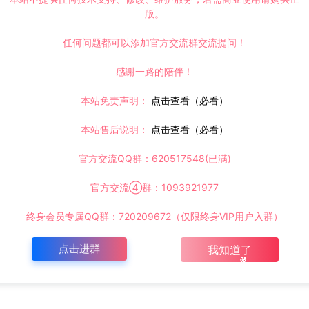
版。
任何问题都可以添加官方交流群交流提问！
感谢一路的陪伴！
本站免责声明：
点击查看（必看）
本站售后说明：
点击查看（必看）
官方交流QQ群：620517548(已满)
官方交流④群：1093921977
终身会员专属QQ群：720209672（仅限终身VIP用户入群）
点击进群
我知道了