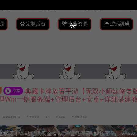
源
定制后台
寄售资源
游戏源码
典藏卡牌放置手游【无双小师妹修复版
#
推荐
理Win一键服务端+管理后台+安卓+详细搭建
2023-05-12
手游资源
1
2,292
百度已收录
重承诺
丨本站提供安全交易、信息保真! 解压密码：www.lyzw