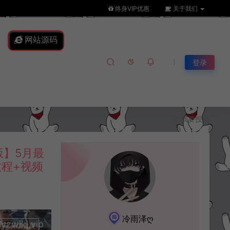
终身VIP优惠
关于我们
网站源码
登录
我要投稿
】5月最
教程+视频
冷雨泽ღ
lkj.vip
升级会员