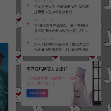
2026-08-05
频教程
江湖墨迹大侠-登录弹出 WELCOME
提示无法进游戏修复教程
2026-08-05
三网H5宫斗养成游戏【盛世芳華H5
多区跨服代金券内购优化版】8月最
新整理Linux手工服务端+CDK授权后
2026-08-05
台+全资源安卓+详细搭建教程+视频
AFK卡牌即时对战手游【加德尔契约
教程
代金券内购修复版】8月最新整理Lin
ux手工服务端+前后端全套源码+CD
K授权后台+安卓苹果双端+详细搭建
教程+视频教程
阿泽源码网官方交流群
分享最新教程，共同学习，共同
进步，共同成长！
QQ交流群