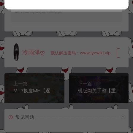
战舰】全套客户端源码+服务端源码+部署文档+全套立绘+客户端
https://www.lyzwlkj.vip/9500/yxym/
冷雨泽ღ
默认解压密码：www.lyzwlkj.vip
复制
上一篇：
下一篇：
MT3换皮MH【逐梦西游】全套源码
横版闯关手游【重返阿拉德定制版】双端客户端源码
常见问题