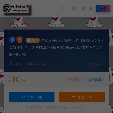
登录
首页
游戏源码
正文
我要投稿
跨次元美少女海战手游【钢铁少女/少
#
热门
女战舰】全套客户端源码+服务端源码+部署文档+全套立
绘+客户端
冷雨泽ღ
2025-07-08
6,580
30
点赞 (
4
)
收藏 (5)
¥
星钻
立即下载
升级会员
下载不了？请联系网站客服提交链接错误！