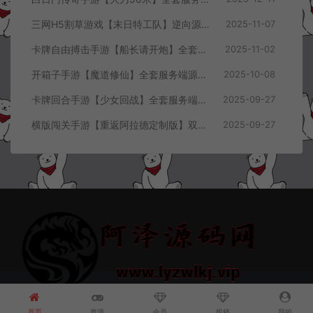
三网H5割草游戏【末日特工队】逆向源码+Cocos本地离线即玩
2025-11-07
卡牌自由搏击手游【船长请开炮】全套服务端源码+客户端源码+GMVue3+策划表+美术包+前后端部署流程文档
2025-11-02
开箱子手游【魔道修仙】全套服务端源码+客户端源码
2025-10-08
卡牌回合手游【少女回战】全套服务端源码+客户端源码
2025-09-27
横版闯关手游【重返阿拉德定制版】双端客户端源码
2025-09-27
© 2021~2026 阿泽源码网 www.lyzwlkj.vip 冷雨泽
网站地图
豫
ICP备2022000516号-1
首页
资源
会员
投稿
我的