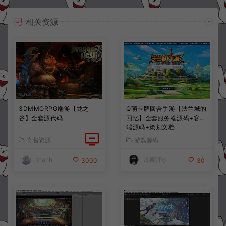
相关资源
3DMMORPG端游【龙之
Q萌卡牌回合手游【法兰城的
谷】全套源代码
回忆】全套服务端源码+客户
端源码+策划文档
寄售资源
游戏源码
thanh
冷雨泽ღ
3000
30