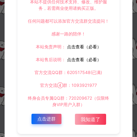
本站不提供任何技术支持、修改、维护服
30
此资源下载价格为
星钻，请先
登录
务，若需商业使用请购买正版。
任何问题都可以添加官方交流群交流提问！
感谢一路的陪伴！
收藏 (5)
打赏
点赞 (
4
)
本站免责声明：
点击查看（必看）
本站售后说明：
点击查看（必看）
官方交流QQ群：620517548(已满)
©版权免责声明
1.
本站资源售价只是赞助，收取费用仅维持本站的日常运营所需。
官方交流④群：1093921977
2.
若您需要商业运营或用于其他商业活动，请您购买正版授权并合法
使用。
终身会员专属QQ群：720209672（仅限终
3.
如果本站有侵犯、不妥之处的资源，请在网站右边客服联系我们。
身VIP用户入群）
将会第一时间解决！
4.
本站提供的所有资源仅供参考学习使用，不存在任何商业目的与商
业用途，请大家不要用于商用！
点击进群
我知道了
5.
侵权联系邮箱：32838727@qq.com
阿泽源码网
游戏源码
跨次元美少女海战手游【钢铁少女/少女