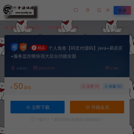
登录
首页
网站源码
支付源码
正文
我要投稿
个人免签【码支付源码】java+易语言
#
精品
+服务监控模块强大后台功能全面
冷雨泽ღ
2022-07-14
3,768
50
点赞 (
1
)
收藏 (0)
¥
星钻
立即下载
升级会员
下载不了？请联系网站客服提交链接错误！