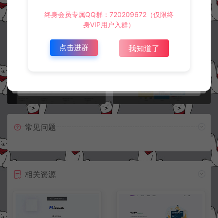
终身会员专属QQ群：720209672（仅限终
冷雨泽ღ
默认解压密码：www.lyzwlkj.vip
复制
身VIP用户入群）
点击进群
我知道了
上一篇：
下一篇：
全新二开支付通道【游戏/话费/电网/抖音/快手/紫水晶】云端源码
【七合一收款码源码】34款样式+收款码合成系统
常见问题
相关资源