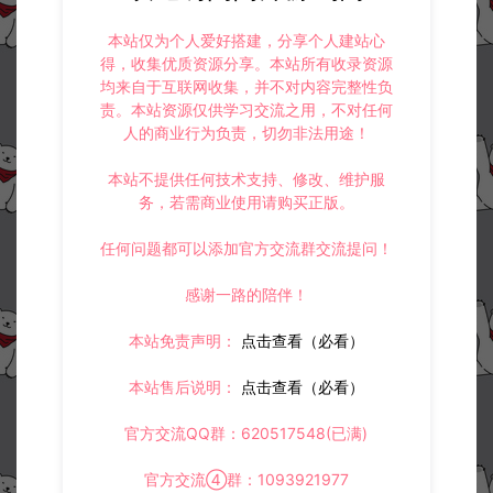
收藏 (0)
打赏
点赞 (
1
)
本站仅为个人爱好搭建，分享个人建站心
得，收集优质资源分享。本站所有收录资源
均来自于互联网收集，并不对内容完整性负
责。本站资源仅供学习交流之用，不对任何
©版权免责声明
人的商业行为负责，切勿非法用途！
1.
本站资源售价只是赞助，收取费用仅维持本站的日常运营所需。
2.
若您需要商业运营或用于其他商业活动，请您购买正版授权并合法
本站不提供任何技术支持、修改、维护服
使用。
务，若需商业使用请购买正版。
3.
如果本站有侵犯、不妥之处的资源，请在网站右边客服联系我们。
将会第一时间解决！
任何问题都可以添加官方交流群交流提问！
4.
本站提供的所有资源仅供参考学习使用，不存在任何商业目的与商
业用途，请大家不要用于商用！
感谢一路的陪伴！
5.
侵权联系邮箱：32838727@qq.com
本站免责声明：
点击查看（必看）
阿泽源码网
支付源码
个人免签【码支付源码】java+易语言+服
务监控模块强大后台功能全面
本站售后说明：
点击查看（必看）
https://www.lyzwlkj.vip/7414/wzym/zfym/
官方交流QQ群：620517548(已满)
官方交流④群：1093921977