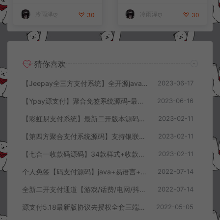
冷雨泽ღ
冷雨泽ღ
30
30
猜你喜欢
【Jeepay全三方支付系统】全开源java语言支付系统+支持多渠道服务商和普通商户
2023-06-17
【Ypay源支付】聚合免签系统源码-最新发布可运营无授权版+安装教程
2023-06-16
【彩虹易支付系统】最新二开版本源码+详细搭建教程
2023-02-11
【第四方聚合支付系统源码】支持银联快捷支付+支付宝扫码+支付宝wap+公众号+微信扫码+部署文档
2023-02-11
【七合一收款码源码】34款样式+收款码合成系统
2023-02-11
个人免签【码支付源码】java+易语言+服务监控模块强大后台功能全面
2022-07-14
全新二开支付通道【游戏/话费/电网/抖音/快手/紫水晶】云端源码
2022-07-14
源支付5.18最新版协议去授权全套三端开源源码_客户端+云端+监控+协议三网免挂免输入（全套版）+详细搭建教程
2022-05-05