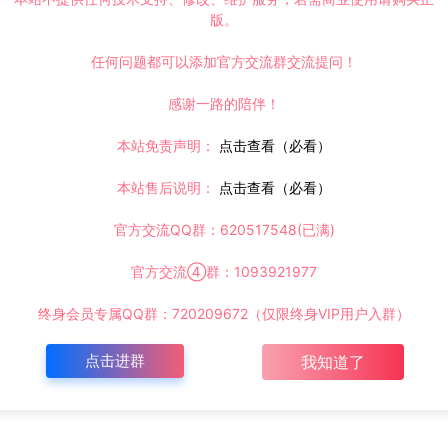
版。
任何问题都可以添加官方交流群交流提问！
感谢一路的陪伴！
本站免责声明：
点击查看（必看）
本站售后说明：
点击查看（必看）
官方交流QQ群：620517548(已满)
官方交流④群：1093921977
终身会员专属QQ群：720209672（仅限终身VIP用户入群）
点击进群
我知道了