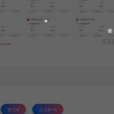
打赏
点赞 (
0
)