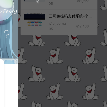
2,227
05
三网免挂码支付系统-个人免签支付系统-当面付支付-支持代理轮询收款个码免签
2022-04-
2,463
05