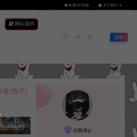
终身VIP优惠
关于我们
网站源码
登录
我要投稿
音/快手/
lkj.vip
升级会员
冷雨泽ღ