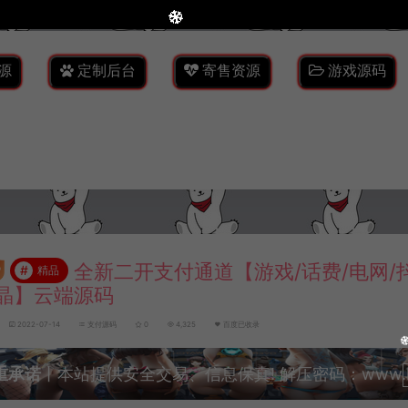
源
定制后台
寄售资源
游戏源码
全新二开支付通道【游戏/话费/电网/抖
#
精品
晶】云端源码
2022-07-14
支付源码
0
4,325
百度已收录
重承诺
丨本站提供安全交易、信息保真! 解压密码：www.lyzw