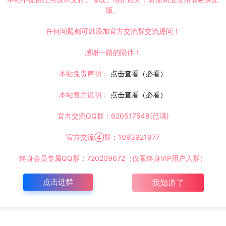
版。
任何问题都可以添加官方交流群交流提问！
感谢一路的陪伴！
本站免责声明：
点击查看（必看）
本站售后说明：
点击查看（必看）
官方交流QQ群：620517548(已满)
官方交流④群：1093921977
终身会员专属QQ群：720209672（仅限终身VIP用户入群）
点击进群
我知道了