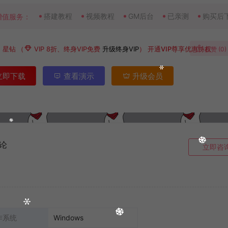
搭建教程
视频教程
GM后台
已亲测
购买后
增值服务：
0
星钻
（
VIP 8折、终身VIP免费
升级终身VIP
）
开通VIP尊享优惠特权
点赞 (
0
)
立即下载
查看演示
升级会员
论
立即咨
作系统
Windows