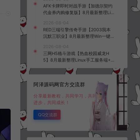
台+全资源安卓+详细搭建教程+视频
AFK卡牌即时对战手游【加德尔契约
教程
代金券内购修复版】8月最新整理Lin
ux手工服务端+前后端全套源码+CD
2026-08-04
K授权后台+安卓苹果双端+详细搭建
RED三端引擎传奇手游【2003我本
教程+视频教程
沉默三职业】8月最新整理Win一键
服务端+PC安卓+详细搭建教程
2026-08-04
三网H5格斗游戏【热血校园威龙H
5】8月最新整理Linux手工服务端+W
in一键服务端+解压即玩+简易安卓客
户端+详细搭建教程
阿泽源码网官方交流群
分享最新教程，共同学习，共同
进步，共同成长！
QQ交流群