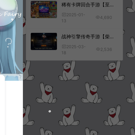
稀有卡牌回合手游【至尊-放开那三国白金版】3月最新整理Linux手工服务端+CDK授权后台+平台币礼包后台+安卓苹果双端+详细搭建教程+视频教程
2025-01-
4,690
13
战神引擎传奇手游【柴扬神兽白猪大背包[白猪3]】3月最新整理Win一键服务端+GM授权后台+安卓+详细搭建教程+视频教程
2025-03-
2,536
18