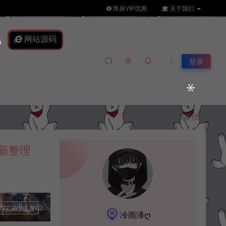
终身VIP优惠
关于我们
网站源码
登录
我要投稿
新整理
lkj.vip
升级会员
冷雨泽ღ