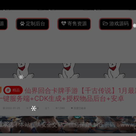
源
定制后台
寄售资源
游戏源码
仙界回合卡牌手游【千古传说】1月最
#
精品
n一键服务端+CDK生成+授权物品后台+安卓
2022-01-25
手游资源
1
1,590
百度已收录
重承诺
丨本站提供安全交易、信息保真! 解压密码：www.lyzw