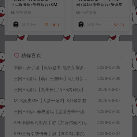
手工服务端+管理后台+GM
端+源码+管理后台+安卓苹
授权后台+简易安卓客户端
果双端+详细搭建教程+视频
寄售资源
手游资源
+详细搭建教程+视频教程
教程
冷雨泽ღ
冷雨泽ღ
1000
30
猜你喜欢
卡牌回合手游【火影忍者-黑金荣耀多区跨服平台币内购版】8月最新整理Linux手工服务端+CDK授权后台+安卓+详细搭建教程+视频教程
2026-08-09
三网H5游戏【萌斗三国H5】8月最新整理Win一键服务端+GM充值后台+简易安卓客户端+详细搭建教程+视频教程
2026-08-09
三网H5游戏【九州长生衍H5内购版】8月最新整理Linux手工服务端+管理后台+GM授权后台+简易安卓客户端+详细搭建教程+视频教程
2026-08-07
MT3换皮MH【大梦一场2】8月最新整理Linux手工服务端+源码+管理后台+安卓苹果双端+详细搭建教程+视频教程
2026-08-07
三网H5宫斗养成游戏【盛世芳華H5多区跨服代金券内购优化版】8月最新整理Linux手工服务端+CDK授权后台+全资源安卓+详细搭建教程+视频教程
2026-08-05
AFK卡牌即时对战手游【加德尔契约代金券内购修复版】8月最新整理Linux手工服务端+前后端全套源码+CDK授权后台+安卓苹果双端+详细搭建教程+视频教程
2026-08-05
RED三端引擎传奇手游【2003我本沉默三职业】8月最新整理Win一键服务端+PC安卓+详细搭建教程
2026-08-04