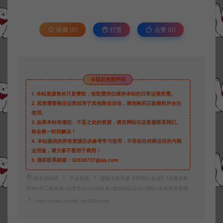
收藏 (0)
打赏
点赞 (
0
)
©版权免责声明
1.
本站资源售价只是赞助，收取费用仅维持本站的日常运营所需。
2.
若您需要商业运营或用于其他商业活动，请您购买正版授权并合法
使用。
3.
如果本站有侵犯、不妥之处的资源，请在网站右边客服联系我们。
将会第一时间解决！
4.
本站提供的所有资源仅供参考学习使用，不存在任何商业目的与商
业用途，请大家不要用于商用！
5.
侵权联系邮箱：32838727@qq.com
阿泽源码网
手游资源
冒险卡牌手游【莽荒纪:起源】1月最新整
理Win手工服务端+运营后台+CDK生成+授权物品后台+清包+安卓苹果双端
https://www.lyzwlkj.vip/585/syzy/