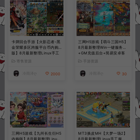
卡牌回合手游【火影忍者-黑
三网H5游戏【萌斗三国H5】
金荣耀多区跨服平台币内购
8月最新整理Win一键服务端
版】8月最新整理Linux手工
+GM充值后台+简易安卓客
服务端+CDK授权后台+安卓
户端+详细搭建教程+视频教
寄售资源
手游资源
+详细搭建教程+视频教程
程
冷雨泽ღ
冷雨泽ღ
2000
30
三网H5游戏【九州长生衍H5
MT3换皮MH【大梦一场2】
内购版】8月最新整理Linux
8月最新整理Linux手工服务