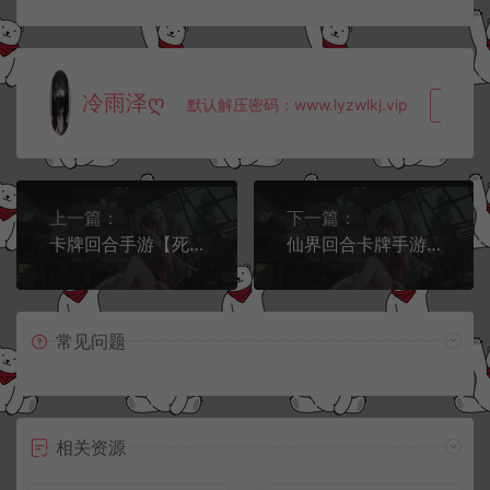
冷雨泽ღ
默认解压密码：www.lyzwlkj.vip
复制
上一篇：
下一篇：
卡牌回合手游【死神2】1月最新整理Linux手工服务端+充值后台+物品后台+安卓苹果双端
仙界回合卡牌手游【千古传说】1月最新整理Win一键服务端+CDK生成+授权物品后台+安卓
常见问题
相关资源