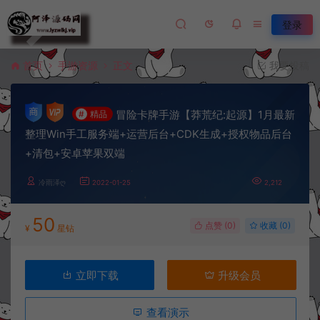
登录
首页
手游资源
正文
我要投稿
冒险卡牌手游【莽荒纪:起源】1月最新
#
精品
整理Win手工服务端+运营后台+CDK生成+授权物品后台
+清包+安卓苹果双端
冷雨泽ღ
2022-01-25
2,212
50
点赞 (
0
)
收藏 (0)
¥
星钻
立即下载
升级会员
查看演示