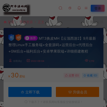
登录
首页
手游资源
正文
我要投稿
MT3换皮MH【云顶西游2】9月最新
#
推荐
整理Linux手工服务端+全套源码+运营后台+代理后台
+GM后台+福利后台+安卓苹果双端+详细搭建教程
冷雨泽ღ
2022-09-04
2,112
30
点赞 (
0
)
收藏 (0)
¥
星钻
立即下载
升级会员
下载不了？请联系网站客服提交链接错误！