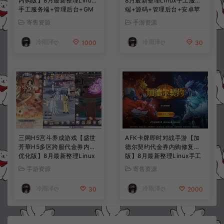
内购版】8月最新整理Linux
8月最新整理Linux手工服务
手工服务端+管理后台+GM
端+源码+管理后台+安卓苹
授权后台+简易安卓客户端
果双端+详细搭建教程+视频
寄售资源
手游资源
+详细搭建教程+视频教程
教程
冷雨泽ღ
冷雨泽ღ
1000
30
三网H5宫斗养成游戏【盛世
AFK卡牌即时对战手游【加
芳華H5多区跨服代金券内购
德尔契约代金券内购修复
优化版】8月最新整理Linux
版】8月最新整理Linux手工
手工服务端+CDK授权后台
服务端+前后端全套源码+CD
手游资源
寄售资源
+全资源安卓+详细搭建教程
K授权后台+安卓苹果双端
+视频教程
+详细搭建教程+视频教程
冷雨泽ღ
冷雨泽ღ
30
2000