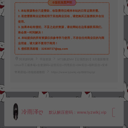
©版权免责声明
1.
本站资源售价只是赞助，收取费用仅维持本站的日常运营所需。
2.
若您需要商业运营或用于其他商业活动，请您购买正版授权并合法
使用。
3.
如果本站有侵犯、不妥之处的资源，请在网站右边客服联系我们。
将会第一时间解决！
4.
本站提供的所有资源仅供参考学习使用，不存在任何商业目的与商
业用途，请大家不要用于商用！
5.
侵权联系邮箱：32838727@qq.com
阿泽源码网
手游资源
MT3换皮MH【云顶西游2】9月最新整理
Linux手工服务端+全套源码+运营后台+代理后台+GM后台+福利后台+安卓
苹果双端+详细搭建教程
https://www.lyzwlkj.vip/8681/syzy/
冷雨泽ღ
默认解压密码：www.lyzwlkj.vip
复制