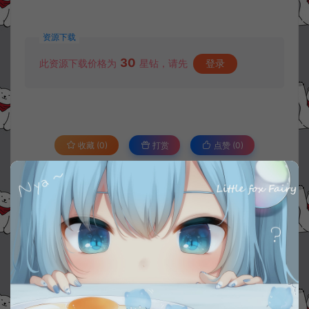
资源下载
30
此资源下载价格为
星钻，请先
登录
收藏 (0)
打赏
点赞 (
0
)
©版权免责声明
1.
本站资源售价只是赞助，收取费用仅维持本站的日常运营所需。
2.
若您需要商业运营或用于其他商业活动，请您购买正版授权并合法
使用。
3.
如果本站有侵犯、不妥之处的资源，请在网站右边客服联系我们。
将会第一时间解决！
4.
本站提供的所有资源仅供参考学习使用，不存在任何商业目的与商