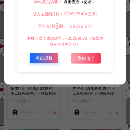
本站售后说明：
点击查看（必看）
常见问题
官方交流QQ群：620517548(已满)
官方交流④群：1093921977
相关资源
终身会员专属QQ群：720209672（仅限终
身VIP用户入群）
点击进群
我知道了
三网H5格斗游戏【热血校园
三网H5射击游戏【战场小指
威龙H5】8月最新整理Linux
挥H5】8月最新整理Linux手
手工服务端+Win一键服务端
工服务端+Win一键服务端
+解压即玩+简易安卓客户端
+解压即玩+简易安卓客户端
小游戏H5
小游戏H5
+详细搭建教程
+详细搭建教程
冷雨泽ღ
冷雨泽ღ
18
18