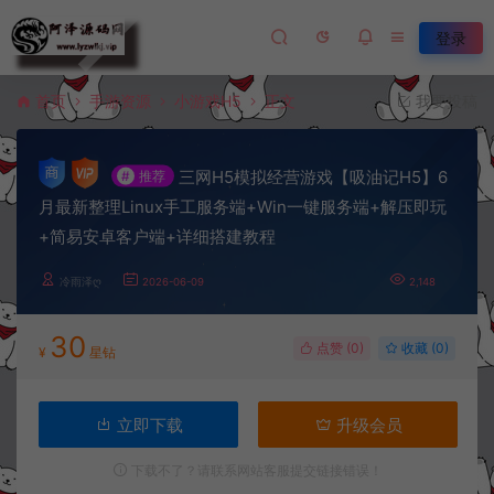
登录
首页
手游资源
小游戏H5
正文
我要投稿
三网H5模拟经营游戏【吸油记H5】6
#
推荐
月最新整理Linux手工服务端+Win一键服务端+解压即玩
+简易安卓客户端+详细搭建教程
冷雨泽ღ
2026-06-09
2,148
30
点赞 (
0
)
收藏 (0)
¥
星钻
立即下载
升级会员
下载不了？请联系网站客服提交链接错误！