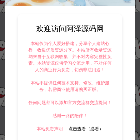
业用途，请大家不要用于商用！
5.
侵权联系邮箱：32838727@qq.com
阿泽源码网
小游戏H5
三网H5模拟经营游戏【吸油记H5】6月
欢迎访问阿泽源码网
最新整理Linux手工服务端+Win一键服务端+解压即玩+简易安卓客户端+详
细搭建教程
https://www.lyzwlkj.vip/60218/syzy/xyxh5/
本站仅为个人爱好搭建，分享个人建站心
得，收集优质资源分享。本站所有收录资源
均来自于互联网收集，并不对内容完整性负
责。本站资源仅供学习交流之用，不对任何
人的商业行为负责，切勿非法用途！
冷雨泽ღ
默认解压密码：www.lyzwlkj.vip
复制
本站不提供任何技术支持、修改、维护服
务，若需商业使用请购买正版。
任何问题都可以添加官方交流群交流提问！
上一篇：
下一篇：
感谢一路的陪伴！
三网H5塔防游戏【大抗战H5】6月最新整理Linux手工服务端+Win一键服务端+解压即玩+简易安卓客户端+详细搭建教程
三网H5塔防游戏【三国守卫H5】6月最新整理Linux手工服务端+Win一键服务端+解压即玩+简易安卓客户端+详细搭建教程
本站免责声明：
点击查看（必看）