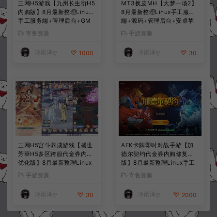
三网H5游戏【九州长生衍H5
MT3换皮MH【大梦一场2】
内购版】8月最新整理Linux
8月最新整理Linux手工服务
手工服务端+管理后台+GM
端+源码+管理后台+安卓苹
授权后台+简易安卓客户端
果双端+详细搭建教程+视频
寄售资源
手游资源
+详细搭建教程+视频教程
教程
冷雨泽ღ
冷雨泽ღ
1000
30
三网H5宫斗养成游戏【盛世
AFK卡牌即时对战手游【加
芳華H5多区跨服代金券内购
德尔契约代金券内购修复
优化版】8月最新整理Linux
版】8月最新整理Linux手工
手工服务端+CDK授权后台
服务端+前后端全套源码+CD
手游资源
寄售资源
+全资源安卓+详细搭建教程
K授权后台+安卓苹果双端
+视频教程
+详细搭建教程+视频教程
冷雨泽ღ
冷雨泽ღ
30
2000