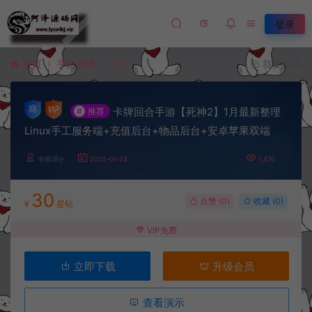
登录
首页
手游资源
正文
我要投稿
卡牌回合手游【死神2】1月最新整理
#
推荐
Linux手工服务端+充值后台+物品后台+安卓苹果双端
冷雨泽ღ
2022-01-24
1,470
30
点赞 (
0
)
收藏 (0)
¥
星钻
VIP免费
立即下载
升级会员
查看演示