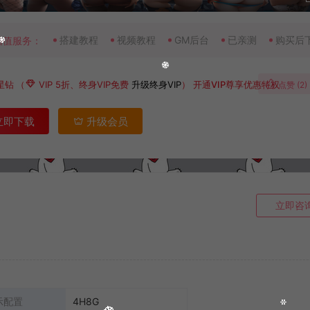
搭建教程
视频教程
GM后台
已亲测
购买后
增值服务：
星钻
（
VIP 5折、终身VIP免费
升级终身VIP
）
开通VIP尊享优惠特权
点赞 (
2
)
立即下载
升级会员
立即咨
示配置
4H8G