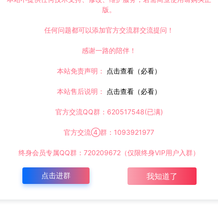
版。
任何问题都可以添加官方交流群交流提问！
感谢一路的陪伴！
本站免责声明：
点击查看（必看）
本站售后说明：
点击查看（必看）
官方交流QQ群：620517548(已满)
官方交流④群：1093921977
终身会员专属QQ群：720209672（仅限终身VIP用户入群）
点击进群
我知道了