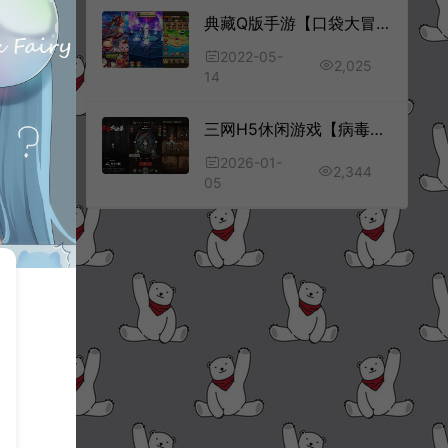
典藏Q版手游【口袋大冒险】5月最新整理Win一键既玩服务端+充值教程+安卓+详细搭建教程
2022-05-
2,025
14
三网H5休闲游戏【病毒大逃杀H5指令版】1月最新整理Linux手工服务端+Win一键服务端+解压即玩+GM指令+简易安卓客户端+详细搭建教程
2026-01-
2,344
05