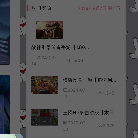
热门资源
2026年8月7日 星期五
战神引擎传奇手游【1.80至尊琉璃雷霆星王终极金币版】3月最新整理Win一键服务端+GM授权后台+安卓苹果双端+详细搭建教程+视频教程
2024-03-
1,908
14
横版闯关手游【追忆阿拉德3.0完整修复版[60帧]】7月最新整理Linux手工服务端+前后端源码+出包工程+WEB管理后台+GM授权后台+安卓苹果双端+详细搭建教程+视频教程
2024-07-
4,549
11
三网H5射击游戏【末日大逃亡H5】3月最新整理Linux手工服务端+Win一键服务端+解压即玩+简易安卓客户端+详细搭建教程
2026-03-
2,076
03