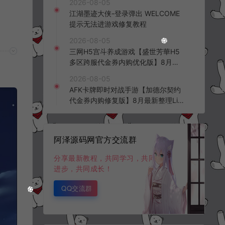
2026-08-05
频教程
江湖墨迹大侠-登录弹出 WELCOME
提示无法进游戏修复教程
2026-08-05
三网H5宫斗养成游戏【盛世芳華H5
多区跨服代金券内购优化版】8月最
新整理Linux手工服务端+CDK授权后
2026-08-05
台+全资源安卓+详细搭建教程+视频
AFK卡牌即时对战手游【加德尔契约
教程
代金券内购修复版】8月最新整理Lin
ux手工服务端+前后端全套源码+CD
K授权后台+安卓苹果双端+详细搭建
教程+视频教程
阿泽源码网官方交流群
分享最新教程，共同学习，共同
进步，共同成长！
QQ交流群