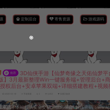
源
定制后台
寄售资源
游戏源码
3D仙侠手游【仙梦奇缘之天佑仙梦平
#
推荐
版】3月最新整理Win一键服务端+管理后台+
M授权后台+安卓苹果双端+详细搭建教程+视频
2026-03-18
手游资源
2
3,453
百度已收录
重承诺
丨本站提供安全交易、信息保真! 解压密码：www.lyzw