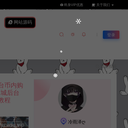
终身VIP优惠
关于我们
网站源码
登录
我要投稿
台币内购
商城后台
教程
冷雨泽ღ
lkj.vip
升级会员