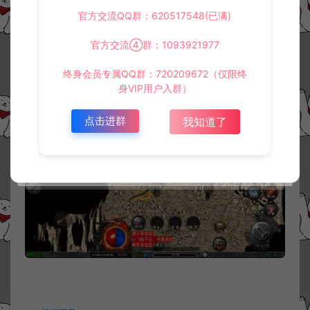
官方交流QQ群：620517548(已满)
官方交流④群：1093921977
终身会员专属QQ群：720209672（仅限终
身VIP用户入群）
点击进群
我知道了