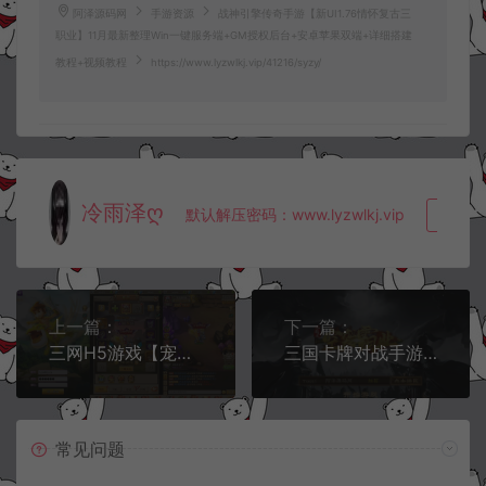
阿泽源码网
手游资源
战神引擎传奇手游【新UI1.76情怀复古三
职业】11月最新整理Win一键服务端+GM授权后台+安卓苹果双端+详细搭建
教程+视频教程
https://www.lyzwlkj.vip/41216/syzy/
冷雨泽ღ
默认解压密码：www.lyzwlkj.vip
复制
上一篇：
下一篇：
三网H5游戏【宠物猎人H5】11月最新整理Win一键服务端+内置GM+GM授权后台+详细搭建教程
三国卡牌对战手游【空袭霸业后台版】11月最新整理Linux手工服务端+GM授权后台+安卓+详细搭建教程+视频教程
常见问题