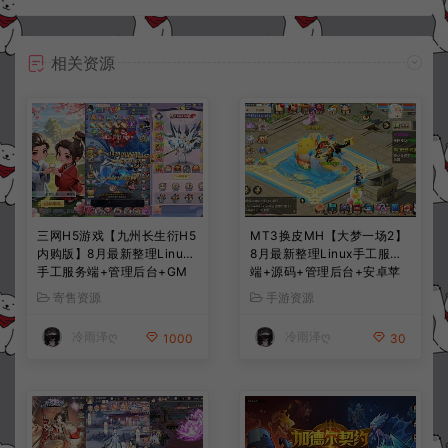
相关资源
三网H5游戏【九州长生衍H5
MT3换皮MH【大梦一场2】
内购版】8月最新整理Linux
8月最新整理Linux手工服务
手工服务端+管理后台+GM
端+源码+管理后台+安卓苹
授权后台+简易安卓客户端
果双端+详细搭建教程+视频
寄售资源
手游资源
+详细搭建教程+视频教程
教程
冷雨泽ღ
冷雨泽ღ
1000
30