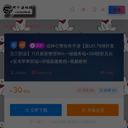
登录
首页
手游资源
正文
我要投稿
战神引擎传奇手游【新UI1.76情怀复
#
推荐
古三职业】11月最新整理Win一键服务端+GM授权后台
+安卓苹果双端+详细搭建教程+视频教程
冷雨泽ღ
2024-11-30
2,549
30
点赞 (
0
)
收藏 (0)
¥
星钻
立即下载
升级会员
下载不了？请联系网站客服提交链接错误！