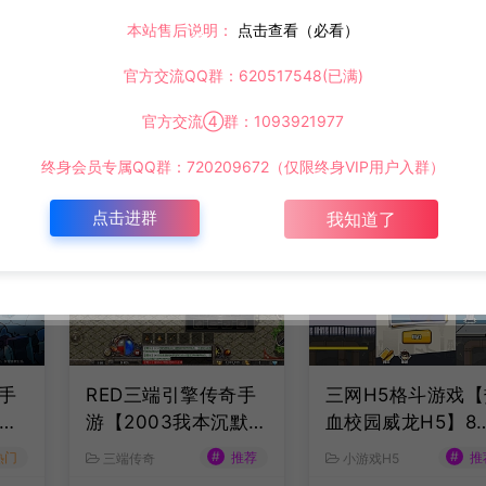
本站售后说明：
点击查看（必看）
官方交流QQ群：620517548(已满)
官方交流④群：1093921977
终身会员专属QQ群：720209672（仅限终身VIP用户入群）
点击进群
我知道了
手
RED三端引擎传奇手
三网H5格斗游戏【
金
游【2003我本沉默三
血校园威龙H5】8
月
职业】8月最新整理W
最新整理Linux手
#
#
热门
推荐
推
三端传奇
小游戏H5
工
in一键服务端+PC安
服务端+Win一键