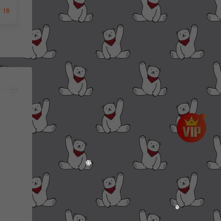
安
18
建