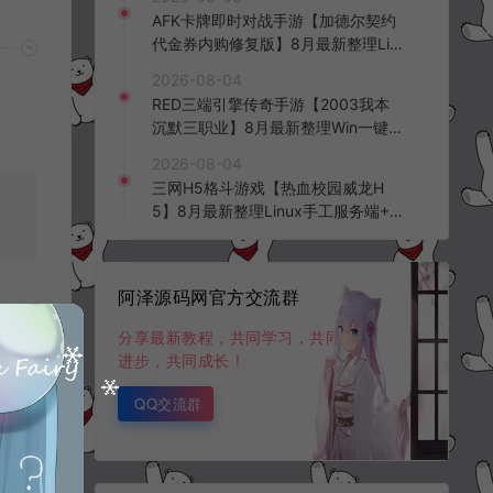
台+全资源安卓+详细搭建教程+视频
AFK卡牌即时对战手游【加德尔契约
教程
代金券内购修复版】8月最新整理Lin
ux手工服务端+前后端全套源码+CD
2026-08-04
K授权后台+安卓苹果双端+详细搭建
RED三端引擎传奇手游【2003我本
教程+视频教程
沉默三职业】8月最新整理Win一键
服务端+PC安卓+详细搭建教程
2026-08-04
三网H5格斗游戏【热血校园威龙H
5】8月最新整理Linux手工服务端+W
in一键服务端+解压即玩+简易安卓客
户端+详细搭建教程
阿泽源码网官方交流群
分享最新教程，共同学习，共同
进步，共同成长！
QQ交流群