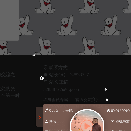
联系方式
习交流之
站长QQ：32838727
！
站长邮箱：
之处的资
32838727@qq.com
将在第一时
终身会员专属
官方交流①
群:720209672
群:620517548(已
西楼儿女 – 岳云鹏
00:00 / 00:00
满)
佚名
随机播放
官方交流②
官方交流③
群:620517548(已
群:1045932367(已