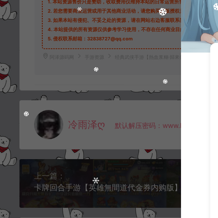
1.
本站资源售价只是赞助，收取费用仅维持本站的日常运营所需。
2.
若您需要商业运营或用于其他商业活动，请您购买正版授权并合法使用。
3.
如果本站有侵犯、不妥之处的资源，请在网站右边客服联系我们。将会第一
4.
本站提供的所有资源仅供参考学习使用，不存在任何商业目的与商业用途，
5.
侵权联系邮箱：32838727@qq.com
阿泽源码网
手游资源
经典武侠手游【熱血浆糊·歸來体验版】3月最新整
冷雨泽ღ
默认解压密码：www.lyzwlkj.vip
上一篇：