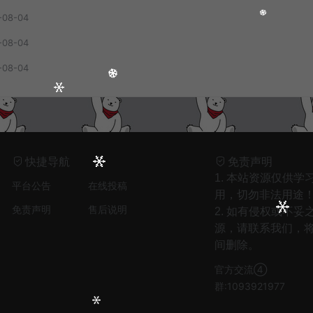
-08-04
-08-04
1
只剩晚风入我怀（回忆版） - 娱乐王牌先锋
-08-04
2
爱是虚伪命题 - 音乐马车
3
安和桥(女生版) - 白允y
4
思绪云端（Fire Mix） - DJFire
5
风过半山 - 李雪萌、音融三喜
快捷导航
免责声明
6
偏爱和例外 - 占二曦
1. 本站资源仅供学
平台公告
在线投稿
7
时间沦陷 (女版) - 龙爷
用，切勿非法用途
免责声明
售后说明
2. 如有侵权或不妥
8
Bleeding love - Tata/Pis
源，请联系我们，
9
冰城姑娘 - 刘鹏鹏
间删除。
10
平凡之路 (日语版) - 梦音茶糯
官方交流④
11
亦是此间少年 - 枯木逢春
群:1093921977
12
儿时 - 刘昊霖