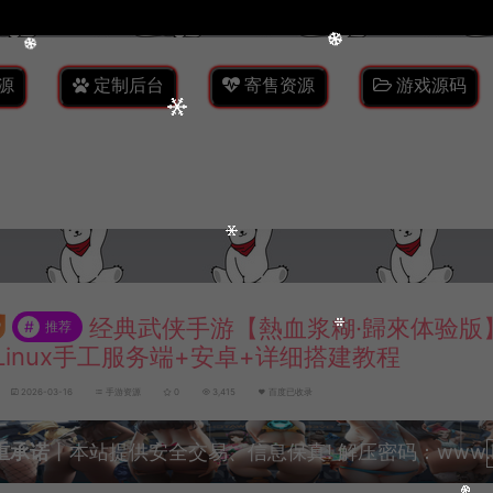
源
定制后台
寄售资源
游戏源码
经典武侠手游【熱血浆糊·歸來体验版
#
推荐
Linux手工服务端+安卓+详细搭建教程
2026-03-16
手游资源
0
3,415
百度已收录
重承诺
丨本站提供安全交易、信息保真! 解压密码：www.lyzw