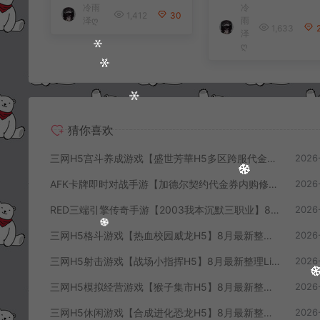
冷雨
冷
ux手工服务端+CDK
服务端+前后端全
1,412
30
泽ღ
雨
授权后台+全资源安
源码+CDK授权后
1,633
泽
卓+详细搭建教程+视
+安卓苹果双端+
ღ
频教程
搭建教程+视频教
猜你喜欢
三网H5宫斗养成游戏【盛世芳華H5多区跨服代金券内购优化版】8月最新整理Linux手工服务端+CDK授权后台+全资源安卓+详细搭建教程+视频教程
2026
AFK卡牌即时对战手游【加德尔契约代金券内购修复版】8月最新整理Linux手工服务端+前后端全套源码+CDK授权后台+安卓苹果双端+详细搭建教程+视频教程
2026
RED三端引擎传奇手游【2003我本沉默三职业】8月最新整理Win一键服务端+PC安卓+详细搭建教程
2026
三网H5格斗游戏【热血校园威龙H5】8月最新整理Linux手工服务端+Win一键服务端+解压即玩+简易安卓客户端+详细搭建教程
2026
三网H5射击游戏【战场小指挥H5】8月最新整理Linux手工服务端+Win一键服务端+解压即玩+简易安卓客户端+详细搭建教程
2026
三网H5模拟经营游戏【猴子集市H5】8月最新整理Linux手工服务端+Win一键服务端+解压即玩+简易安卓客户端+详细搭建教程
2026
三网H5休闲游戏【合成进化恐龙H5】8月最新整理Linux手工服务端+Win一键服务端+解压即玩+简易安卓客户端+详细搭建教程
2026