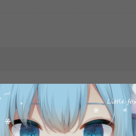
打赏
点赞 (
0
)
©版权免责声明