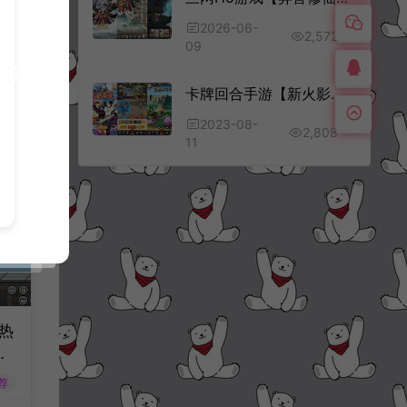
2026-06-
2,572
09
卡牌回合手游【新火影忍者之荣耀之战】8月最新整理Linux手工服务端+CDK授权后台+安卓苹果双端+详细搭建教程
2023-08-
2,808
11
热
月
工
荐
服务