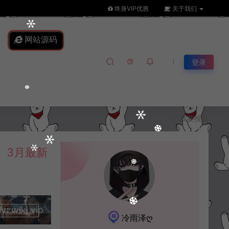
终身VIP优惠
关于我们
网站源码
登录
我要投稿
】3月最新
lkj.vip
升级会员
冷雨泽ღ