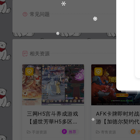
常见问题
相关资源
三网H5宫斗养成游戏
AFK卡牌即时对战
【盛世芳華H5多区跨
游【加德尔契约代
服代金券内购优化
券内购修复版】8
#
#
推荐
手游资源
寄售资源
版】8月最新整理Lin
最新整理Linux手