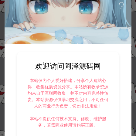
收藏 (0)
打赏
点赞 (
0
)
©版权免责声明
1.
本站资源售价只是赞助，收取费用仅维持本站的日常运营所需。
2.
若您需要商业运营或用于其他商业活动，请您购买正版授权并合法
使用。
3.
如果本站有侵犯、不妥之处的资源，请在网站右边客服联系我们。
欢迎访问阿泽源码网
将会第一时间解决！
4.
本站提供的所有资源仅供参考学习使用，不存在任何商业目的与商
业用途，请大家不要用于商用！
本站仅为个人爱好搭建，分享个人建站心
5.
侵权联系邮箱：32838727@qq.com
得，收集优质资源分享。本站所有收录资源
均来自于互联网收集，并不对内容完整性负
阿泽源码网
小游戏H5
三网H5模拟经营游戏【我要开镖局H5】
责。本站资源仅供学习交流之用，不对任何
3月最新整理Linux手工服务端+Win一键服务端+解压即玩+详细搭建教程
人的商业行为负责，切勿非法用途！
https://www.lyzwlkj.vip/57644/syzy/xyxh5/
本站不提供任何技术支持、修改、维护服
务，若需商业使用请购买正版。