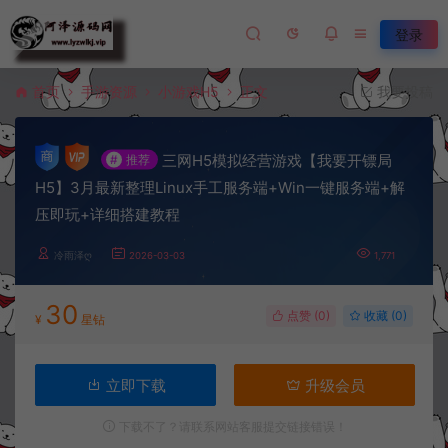
登录
首页
手游资源
小游戏H5
正文
我要投稿
三网H5模拟经营游戏【我要开镖局
#
推荐
H5】3月最新整理Linux手工服务端+Win一键服务端+解
压即玩+详细搭建教程
冷雨泽ღ
2026-03-03
1,771
30
点赞 (
0
)
收藏 (0)
¥
星钻
立即下载
升级会员
下载不了？请联系网站客服提交链接错误！