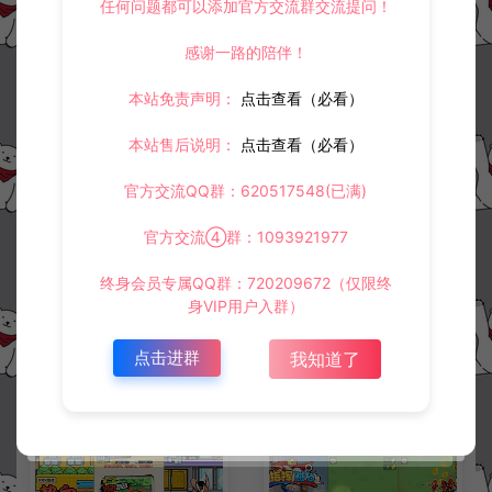
任何问题都可以添加官方交流群交流提问！
感谢一路的陪伴！
冷雨泽ღ
默认解压密码：www.lyzwlkj.vip
复制
本站免责声明：
点击查看（必看）
本站售后说明：
点击查看（必看）
上一篇：
下一篇：
官方交流QQ群：620517548(已满)
三网H5射击游戏【末日大逃亡H5】3月最新整理Linux手工服务端+Win一键服务端+解压即玩+简易安卓客户端+详细搭建教程
三网H5修仙游戏【盖世神功H5】3月最新整理Linux手工服务端+Win一键服务端+解压即玩+简易安卓客户端+详细搭建教程
官方交流④群：1093921977
终身会员专属QQ群：720209672（仅限终
常见问题
身VIP用户入群）
点击进群
我知道了
相关资源