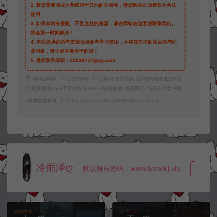
2.
若您需要商业运营或用于其他商业活动，请您购买正版授权并合法
使用。
3.
如果本站有侵犯、不妥之处的资源，请在网站右边客服联系我们。
将会第一时间解决！
4.
本站提供的所有资源仅供参考学习使用，不存在任何商业目的与商
业用途，请大家不要用于商用！
5.
侵权联系邮箱：32838727@qq.com
阿泽源码网
小游戏H5
三网H5休闲游戏【新修狗地铁逃生H5】
1月最新整理Linux手工服务端+Win一键服务端+解压即玩+简易安卓客户端
+详细搭建教程
https://www.lyzwlkj.vip/56851/syzy/xyxh5/
冷雨泽ღ
默认解压密码：www.lyzwlkj.vip
复制