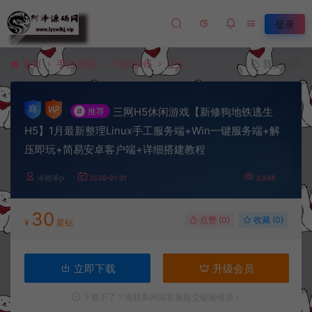
登录
首页
手游资源
小游戏H5
正文
我要投稿
三网H5休闲游戏【新修狗地铁逃生
#
推荐
H5】1月最新整理Linux手工服务端+Win一键服务端+解
压即玩+简易安卓客户端+详细搭建教程
冷雨泽ღ
2026-01-31
2,848
30
点赞 (
0
)
收藏 (0)
¥
星钻
立即下载
升级会员
下载不了？请联系网站客服提交链接错误！