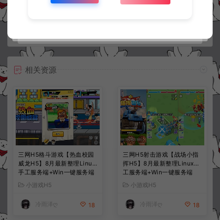
常见问题
相关资源
三网H5格斗游戏【热血校园
三网H5射击游戏【战场小指
威龙H5】8月最新整理Linux
挥H5】8月最新整理Linux手
手工服务端+Win一键服务端
工服务端+Win一键服务端
+解压即玩+简易安卓客户端
+解压即玩+简易安卓客户端
小游戏H5
小游戏H5
+详细搭建教程
+详细搭建教程
冷雨泽ღ
冷雨泽ღ
18
18