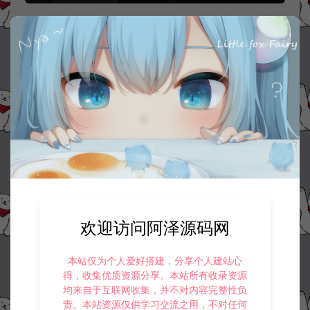
资源下载
30
此资源下载价格为
星钻，请先
登录
收藏 (0)
打赏
点赞 (
0
)
欢迎访问阿泽源码网
©版权免责声明
1.
本站资源售价只是赞助，收取费用仅维持本站的日常运营所需。
本站仅为个人爱好搭建，分享个人建站心
2.
若您需要商业运营或用于其他商业活动，请您购买正版授权并合法
得，收集优质资源分享。本站所有收录资源
使用。
均来自于互联网收集，并不对内容完整性负
3.
如果本站有侵犯、不妥之处的资源，请在网站右边客服联系我们。
责。本站资源仅供学习交流之用，不对任何
将会第一时间解决！