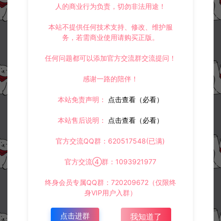
人的商业行为负责，切勿非法用途！
4.
本站提供的所有资源仅供参考学习使用，不存在任何商业目的与商
业用途，请大家不要用于商用！
本站不提供任何技术支持、修改、维护服
5.
侵权联系邮箱：32838727@qq.com
务，若需商业使用请购买正版。
阿泽源码网
小游戏H5
三网H5射击游戏【末日大逃亡H5】3月
最新整理Linux手工服务端+Win一键服务端+解压即玩+简易安卓客户端+详
任何问题都可以添加官方交流群交流提问！
细搭建教程
https://www.lyzwlkj.vip/57639/syzy/xyxh5/
感谢一路的陪伴！
本站免责声明：
点击查看（必看）
本站售后说明：
点击查看（必看）
冷雨泽ღ
默认解压密码：www.lyzwlkj.vip
复制
官方交流QQ群：620517548(已满)
官方交流④群：1093921977
终身会员专属QQ群：720209672（仅限终
上一篇：
下一篇：
身VIP用户入群）
三网H5塔防游戏【吃不到我呀H5】3月最新整理Linux手工服务端+Win一键服务端+解压即玩+简易安卓客户端+详细搭建教程
三网H5模拟经营游戏【我要开镖局H5】3月最新整理Linux手工服务端+Win一键服务端+解压即玩+详细搭建教程
点击进群
我知道了