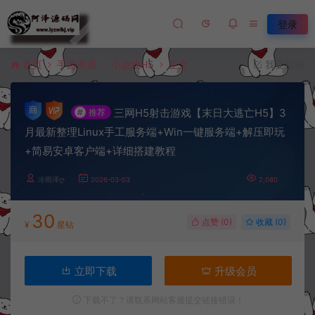
登录
首页
手游资源
小游戏H5
正文
我要投稿
三网H5射击游戏【末日大逃亡H5】3
#
推荐
月最新整理Linux手工服务端+Win一键服务端+解压即玩
+简易安卓客户端+详细搭建教程
冷雨泽ღ
2026-03-03
2,080
30
点赞 (
0
)
收藏 (0)
¥
星钻
立即下载
升级会员
下载不了？请联系网站客服提交链接错误！