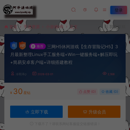
登录
首页
手游资源
小游戏H5
正文
我要投稿
三网H5休闲游戏【生存冒险记H5】3
#
推荐
月最新整理Linux手工服务端+Win一键服务端+解压即玩
+简易安卓客户端+详细搭建教程
冷雨泽ღ
2026-03-01
2,168
30
点赞 (
0
)
收藏 (0)
¥
星钻
立即下载
升级会员
下载不了？请联系网站客服提交链接错误！