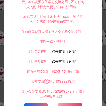
责。本站资源仅供学习交流之用，不对任何
3.
如果本站有侵犯、不妥之处的资源，请在网站右边客服联系我们。
人的商业行为负责，切勿非法用途！
将会第一时间解决！
4.
本站提供的所有资源仅供参考学习使用，不存在任何商业目的与商
业用途，请大家不要用于商用！
本站不提供任何技术支持、修改、维护服
5.
侵权联系邮箱：32838727@qq.com
务，若需商业使用请购买正版。
阿泽源码网
小游戏H5
三网H5休闲游戏【生存冒险记H5】3月
任何问题都可以添加官方交流群交流提问！
最新整理Linux手工服务端+Win一键服务端+解压即玩+简易安卓客户端+详
细搭建教程
https://www.lyzwlkj.vip/57572/syzy/xyxh5/
感谢一路的陪伴！
本站免责声明：
点击查看（必看）
本站售后说明：
点击查看（必看）
官方交流QQ群：620517548(已满)
冷雨泽ღ
默认解压密码：www.lyzwlkj.vip
复制
官方交流④群：1093921977
终身会员专属QQ群：720209672（仅限终
身VIP用户入群）
上一篇：
下一篇：
三网H5休闲游戏【征服小小世界H5】3月最新整理Linux手工服务端+Win一键服务端+解压即玩+简易安卓客户端+详细搭建教程
三网H5塔防游戏【碾压的快乐H5】3月最新整理Linux手工服务端+Win一键服务端+解压即玩+简易安卓客户端+详细搭建教程