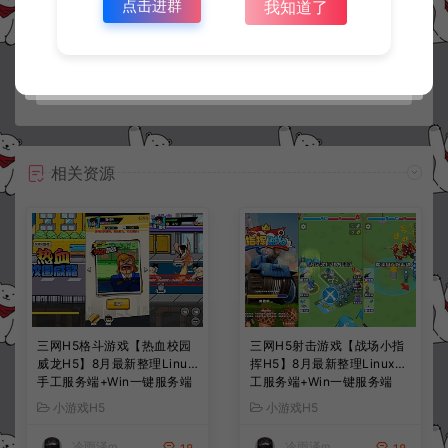
点击进群
我知道了
常见问题
相关资源
三网H5格斗游戏【热血校园
三网H5射击游戏【战场小指
威龙H5】8月最新整理Linux
挥H5】8月最新整理Linux手
手工服务端+Win一键服务端
工服务端+Win一键服务端
+解压即玩+简易安卓客户端
+解压即玩+简易安卓客户端
小游戏H5
小游戏H5
+详细搭建教程
+详细搭建教程
冷雨泽ღ
冷雨泽ღ