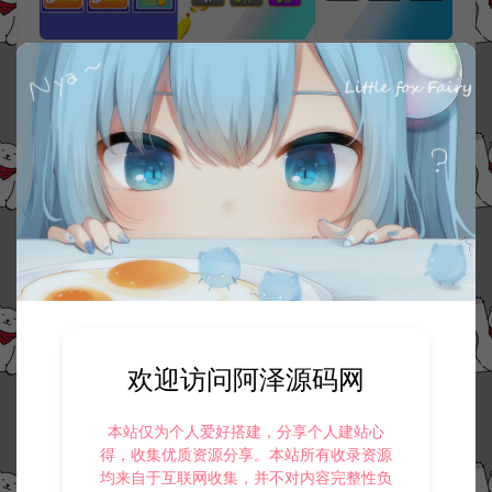
资源下载
30
此资源下载价格为
星钻，请先
登录
收藏 (0)
打赏
点赞 (
0
)
欢迎访问阿泽源码网
©版权免责声明
本站仅为个人爱好搭建，分享个人建站心
1.
本站资源售价只是赞助，收取费用仅维持本站的日常运营所需。
得，收集优质资源分享。本站所有收录资源
2.
若您需要商业运营或用于其他商业活动，请您购买正版授权并合法
均来自于互联网收集，并不对内容完整性负
使用。