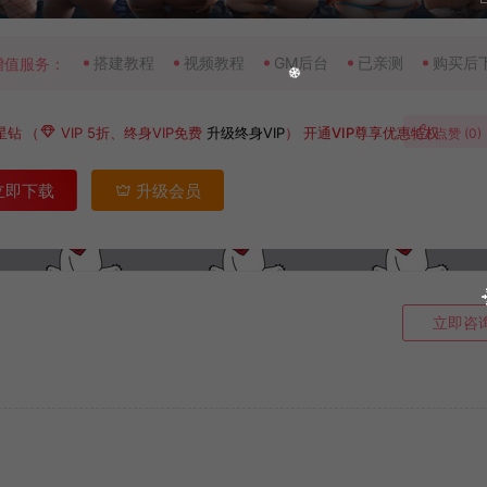
搭建教程
视频教程
GM后台
已亲测
购买后
增值服务：
星钻
（
VIP 5折、终身VIP免费
升级终身VIP
）
开通VIP尊享优惠特权
点赞 (
0
)
立即下载
升级会员
立即咨