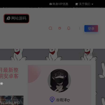
终身VIP优惠
关于我们
网站源码
登录
我要投稿
月最新整
简易安卓客
冷雨泽ღ
lkj.vip
升级会员