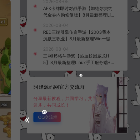
2026-08-05
台+全资源安卓+详细搭建教程+视频
AFK卡牌即时对战手游【加德尔契约
教程
代金券内购修复版】8月最新整理Lin
ux手工服务端+前后端全套源码+CD
2026-08-04
K授权后台+安卓苹果双端+详细搭建
RED三端引擎传奇手游【2003我本
教程+视频教程
沉默三职业】8月最新整理Win一键
服务端+PC安卓+详细搭建教程
2026-08-04
三网H5格斗游戏【热血校园威龙H
5】8月最新整理Linux手工服务端+W
in一键服务端+解压即玩+简易安卓客
户端+详细搭建教程
阿泽源码网官方交流群
分享最新教程，共同学习，共同
进步，共同成长！
QQ交流群