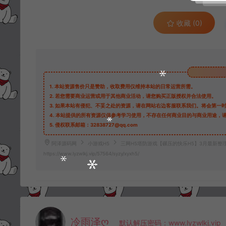
收藏 (0)
1.
本站资源售价只是赞助，收取费用仅维持本站的日常运营所需。
2.
若您需要商业运营或用于其他商业活动，请您购买正版授权并合法使用。
3.
如果本站有侵犯、不妥之处的资源，请在网站右边客服联系我们。将会第一
4.
本站提供的所有资源仅供参考学习使用，不存在任何商业目的与商业用途，
5.
侵权联系邮箱：32838727@qq.com
阿泽源码网
小游戏H5
三网H5塔防游戏【碾压的快乐H5】3月最新整理
https://www.lyzwlkj.vip/57564/syzy/xyxh5/
冷雨泽ღ
默认解压密码：www.lyzwlkj.vip