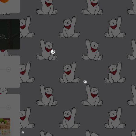
三网H5休闲游戏【坐在罐子里的人H5】3月最新整理Linux手工服务端+Win一键服务端+解压即玩+详细搭建教程