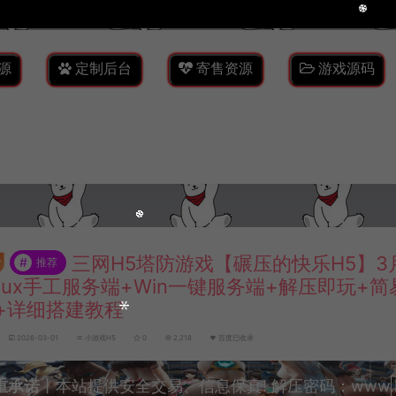
源
定制后台
寄售资源
游戏源码
三网H5塔防游戏【碾压的快乐H5】3
#
推荐
inux手工服务端+Win一键服务端+解压即玩+
+详细搭建教程
2026-03-01
小游戏H5
0
2,218
百度已收录
重承诺
丨本站提供安全交易、信息保真! 解压密码：www.lyzw