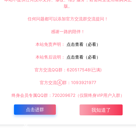
版。
任何问题都可以添加官方交流群交流提问！
感谢一路的陪伴！
本站免责声明：
点击查看（必看）
本站售后说明：
点击查看（必看）
官方交流QQ群：620517548(已满)
官方交流④群：1093921977
终身会员专属QQ群：720209672（仅限终身VIP用户入群）
点击进群
我知道了