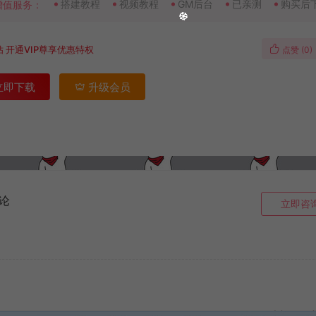
搭建教程
视频教程
GM后台
已亲测
购买后
增值服务：
钻
开通VIP尊享优惠特权
点赞 (
0
)
立即下载
升级会员
论
立即咨