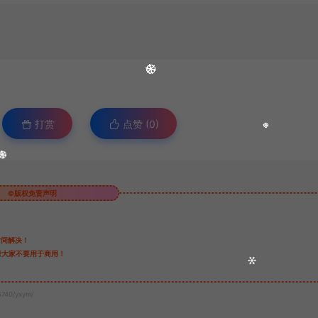
打赏
点赞 (
0
)
©版权免责声明
时间解决！
请大家不要用于商用！
5740/yxym/