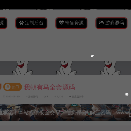
源
定制后台
寄售资源
游戏源码
我朝有马全套源码
#
热门
2022-05-30
游戏源码
4
2,435
百度已收录
重承诺
丨本站提供安全交易、信息保真! 解压密码：www.lyzw