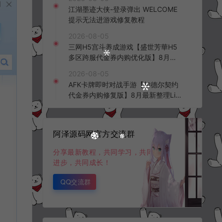
频教程
江湖墨迹大侠-登录弹出 WELCOME
提示无法进游戏修复教程
2026-08-05
三网H5宫斗养成游戏【盛世芳華H5
多区跨服代金券内购优化版】8月最
新整理Linux手工服务端+CDK授权后
2026-08-05
台+全资源安卓+详细搭建教程+视频
AFK卡牌即时对战手游【加德尔契约
教程
代金券内购修复版】8月最新整理Lin
ux手工服务端+前后端全套源码+CD
K授权后台+安卓苹果双端+详细搭建
教程+视频教程
阿泽源码网官方交流群
分享最新教程，共同学习，共同
进步，共同成长！
QQ交流群