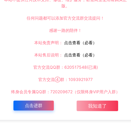
版。
任何问题都可以添加官方交流群交流提问！
感谢一路的陪伴！
本站免责声明：
点击查看（必看）
本站售后说明：
点击查看（必看）
官方交流QQ群：620517548(已满)
官方交流④群：1093921977
终身会员专属QQ群：720209672（仅限终身VIP用户入群）
点击进群
我知道了