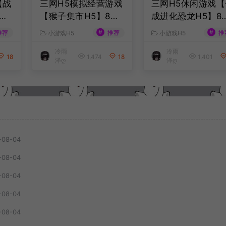
【战
三网H5模拟经营游戏
三网H5休闲游戏【
最
【猴子集市H5】8月
成进化恐龙H5】8
服
最新整理Linux手工
最新整理Linux手
#
#
推荐
推荐
推
小游戏H5
小游戏H5
务端
服务端+Win一键服务
服务端+Win一键
冷雨
冷雨
安卓
端+解压即玩+简易安
端+解压即玩+简易
18
1,474
18
1,401
泽ღ
泽ღ
教
卓客户端+详细搭建
卓客户端+详细搭
教程
教程
-08-04
-08-04
-08-04
-08-04
-08-04