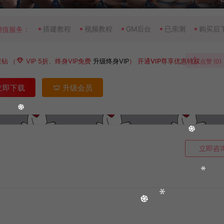
搭建教程
视频教程
GM后台
已亲测
购买后
增值服务：
星钻
（
VIP 5折、终身VIP免费
升级终身VIP
）
开通VIP尊享优惠特权
点赞 (
0
)
立即下载
升级会员
立即咨