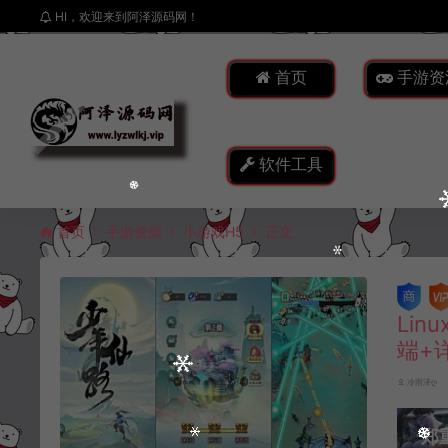
HI，欢迎来到阿泽源码网！
首页
手游资
软件工具
首页
手游资源
小游戏H5
正文
Li
端+
冷雨泽ღ
郑