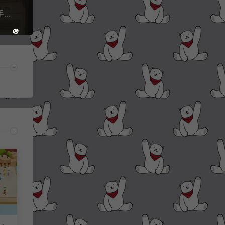
三网H5休闲游戏【守墓人H5】6月最新整理Linux手工服务端+Win一键服务端+解压即玩+简易安卓客户端+详细搭建教程