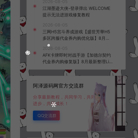
2026-08-05
频教程
江湖墨迹大侠-登录弹出 WELCOME
提示无法进游戏修复教程
2026-08-05
三网H5宫斗养成游戏【盛世芳華H5
多区跨服代金券内购优化版】8月最
新整理Linux手工服务端+CDK授权后
2026-08-05
台+全资源安卓+详细搭建教程+视频
AFK卡牌即时对战手游【加德尔契约
教程
代金券内购修复版】8月最新整理Lin
ux手工服务端+前后端全套源码+CD
K授权后台+安卓苹果双端+详细搭建
教程+视频教程
阿泽源码网官方交流群
分享最新教程，共同学习，共同
进步，共同成长！
QQ交流群