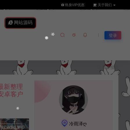
终身VIP优惠
关于我们
网站源码
登录
我要投稿
最新整理
易安卓客户
冷雨泽ღ
lkj.vip
升级会员