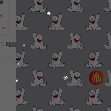
合
月
工
荐
服务
安
18
建