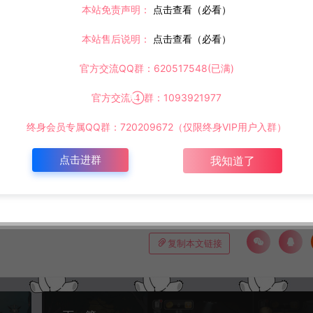
本站免责声明：
点击查看（必看）
©版权免责声明
本站售后说明：
点击查看（必看）
官方交流QQ群：620517548(已满)
时间解决！
请大家不要用于商用！
官方交流④群：1093921977
终身会员专属QQ群：720209672（仅限终身VIP用户入群）
inux手工服务端+Win一键服务端+解压即玩+简易安卓客户端+详细搭建教程
点击进群
我知道了
复制本文链接