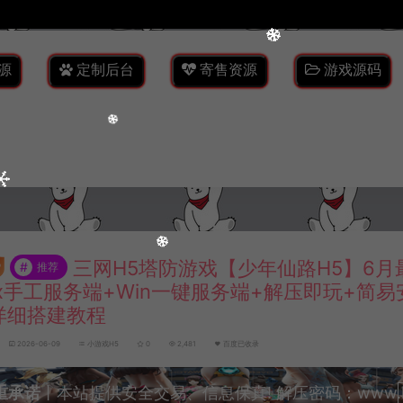
源
定制后台
寄售资源
游戏源码
三网H5塔防游戏【少年仙路H5】6月
#
推荐
nux手工服务端+Win一键服务端+解压即玩+简
详细搭建教程
2026-06-09
小游戏H5
0
2,481
百度已收录
重承诺
丨本站提供安全交易、信息保真! 解压密码：www.lyzw