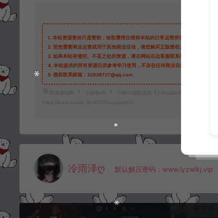
1.
本站资源售价只是赞助，收取费用仅维持本站的日常运营所需。
2.
若您需要商业运营或用于其他商业活动，请您购买正版授权并合法使用。
3.
如果本站有侵犯、不妥之处的资源，请在网站右边客服联系我们。将会第一
4.
本站提供的所有资源仅供参考学习使用，不存在任何商业目的与商业用途，
5.
侵权联系邮箱：32838727@qq.com
阿泽源码网
小游戏H5
三网H5塔防游戏【少年仙路H5】6月最新整理L
https://www.lyzwlkj.vip/60201/syzy/xyxh5/
冷雨泽ღ
默认解压密码：www.lyzwlkj.vip