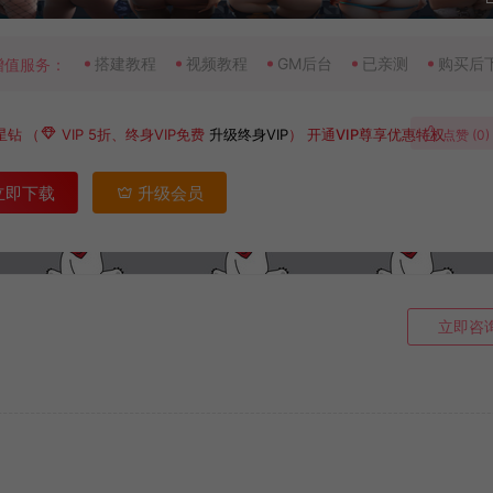
搭建教程
视频教程
GM后台
已亲测
购买后
增值服务：
星钻
（
VIP 5折、终身VIP免费
升级终身VIP
）
开通VIP尊享优惠特权
点赞 (
0
)
立即下载
升级会员
立即咨