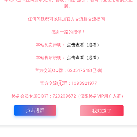
版。
任何问题都可以添加官方交流群交流提问！
感谢一路的陪伴！
本站免责声明：
点击查看（必看）
本站售后说明：
点击查看（必看）
官方交流QQ群：620517548(已满)
官方交流④群：1093921977
终身会员专属QQ群：720209672（仅限终身VIP用户入群）
点击进群
我知道了