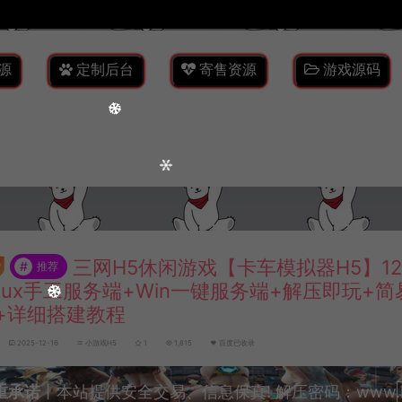
源
定制后台
寄售资源
游戏源码
三网H5休闲游戏【卡车模拟器H5】1
#
推荐
inux手工服务端+Win一键服务端+解压即玩+
+详细搭建教程
2025-12-16
小游戏H5
1
1,815
百度已收录
重承诺
丨本站提供安全交易、信息保真! 解压密码：www.lyzw