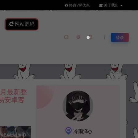
终身VIP优惠
关于我们
网站源码
登录
我要投稿
2月最新整
简易安卓客
冷雨泽ღ
lkj.vip
升级会员