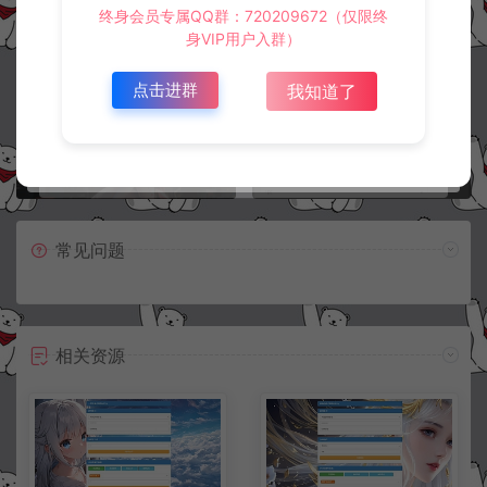
冷雨泽ღ
默认解压密码：www.lyzwlkj.vip
终身会员专属QQ群：720209672（仅限终
复制
身VIP用户入群）
点击进群
我知道了
上一篇：
下一篇：
卡牌回合手游【天天数码兽卡密后台】3月最新整理全套后台+CDK生成+PAY自助授权+GM后台
幽冥传奇二开极武尊授权后台+详细搭建教程
常见问题
相关资源