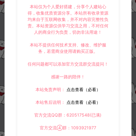
收藏 (0)
打赏
点赞 (
0
)
本站仅为个人爱好搭建，分享个人建站心
得，收集优质资源分享。本站所有收录资源
均来自于互联网收集，并不对内容完整性负
责。本站资源仅供学习交流之用，不对任何
人的商业行为负责，切勿非法用途！
©版权免责声明
1.
本站资源售价只是赞助，收取费用仅维持本站的日常运营所需。
本站不提供任何技术支持、修改、维护服
2.
若您需要商业运营或用于其他商业活动，请您购买正版授权并合法
务，若需商业使用请购买正版。
使用。
3.
如果本站有侵犯、不妥之处的资源，请在网站右边客服联系我们。
任何问题都可以添加官方交流群交流提问！
将会第一时间解决！
4.
本站提供的所有资源仅供参考学习使用，不存在任何商业目的与商
业用途，请大家不要用于商用！
感谢一路的陪伴！
5.
侵权联系邮箱：32838727@qq.com
本站免责声明：
点击查看（必看）
阿泽源码网
定制后台
剑灵M革命授权后台+详细安装教程
https://www.lyzwlkj.vip/4786/dzht/
本站售后说明：
点击查看（必看）
官方交流QQ群：620517548(已满)
官方交流④群：1093921977