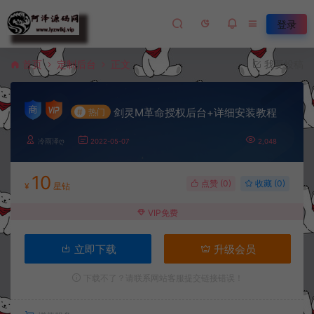
登录
首页
定制后台
正文
我要投稿
剑灵M革命授权后台+详细安装教程
#
热门
冷雨泽ღ
2022-05-07
2,048
10
点赞 (
0
)
收藏 (0)
¥
星钻
VIP免费
立即下载
升级会员
下载不了？请联系网站客服提交链接错误！