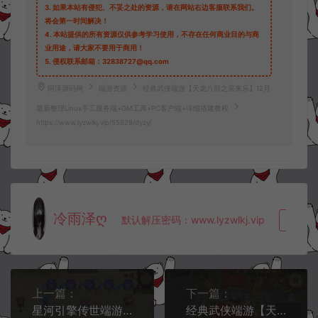
3.
如果本站有侵犯、不妥之处的资源，请在网站右边客服联系我们。
将会第一时间解决！
4.
本站提供的所有资源仅供参考学习使用，不存在任何商业目的与商
业用途，请大家不要用于商用！
5.
侵权联系邮箱：32838727@qq.com
阿泽源码网
端游资源
经典武侠端游【天龙八部之喜来乐】12月
最新整理Linux手工服务端+GM工具+PC客户端+详细搭建教程
https://www.lyzwlkj.vip/55828/dyzy/
冷雨泽ღ
默认解压密码：www.lyzwlkj.vip
复制
上一篇：
下一篇：
星河引擎传世端游【逢敌必战迷失六大陆】12月最新整理Win一键服务端+登录器补丁+PC客户端+详细搭建教程
经典武侠端游【天龙八部之14派绝情谷星盘绝学剑匣大风秘诀第二版】12月最新整理Linux手工服务端+GM工具+PC客户端+详细搭建教程