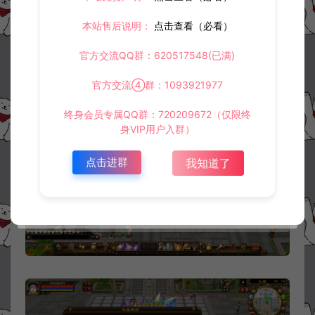
本站售后说明：
点击查看（必看）
官方交流QQ群：620517548(已满)
官方交流④群：1093921977
终身会员专属QQ群：720209672（仅限终
身VIP用户入群）
点击进群
我知道了