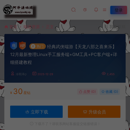
登录
首页
端游资源
正文
我要投稿
经典武侠端游【天龙八部之喜来乐】
#
热门
12月最新整理Linux手工服务端+GM工具+PC客户端+详
细搭建教程
冷雨泽ღ
2025-12-29
2,455
30
点赞 (
0
)
收藏 (0)
¥
星钻
立即下载
升级会员
下载不了？请联系网站客服提交链接错误！