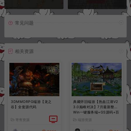
常见问题
相关资源
3DMMORPG端游【龙之
典藏怀旧端游【热血江湖V2
谷】全套源代码
3.0巅峰对决】7月最新整理
Win一键服务端+GS源码+百
宝阁+在线GM工具+PC客户
寄售资源
端游资源
端+详细搭建教程