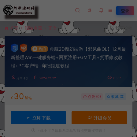
登录
首页
端游资源
正文
我要投稿
典藏2D魔幻端游【邪风曲OL】12月最
#
热门
新整理Win一键服务端+网页注册+GM工具+货币修改教
程+PC客户端+详细搭建教程
冷雨泽ღ
2024-12-22
2,357
30
点赞 (
0
)
收藏 (0)
¥
星钻
立即下载
升级会员
下载不了？请联系网站客服提交链接错误！