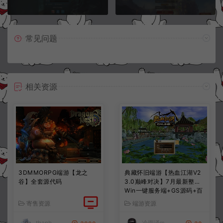
常见问题
相关资源
3DMMORPG端游【龙之
典藏怀旧端游【热血江湖V2
谷】全套源代码
3.0巅峰对决】7月最新整理
Win一键服务端+GS源码+百
宝阁+在线GM工具+PC客户
寄售资源
端游资源
端+详细搭建教程
thanh
冷雨泽ღ