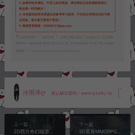
3.
如果本站有侵犯、不妥之处的资源，请在网站右边客服联系我们。
将会第一时间解决！
4.
本站提供的所有资源仅供参考学习使用，不存在任何商业目的与商
业用途，请大家不要用于商用！
5.
侵权联系邮箱：32838727@qq.com
阿泽源码网
端游资源
典藏2D魔幻端游【邪风曲OL】12月最新
整理Win一键服务端+网页注册+GM工具+货币修改教程+PC客户端+详细搭
建教程
https://www.lyzwlkj.vip/42156/dyzy/
冷雨泽ღ
默认解压密码：www.lyzwlkj.vip
复制
上一篇：
下一篇：
2D西方奇幻端游【苍穹之怒】12月最新整理Win一键服务端+GM指令+详细搭建教程
3D星座MMORPG端游【星尘传说之名器星尘】12月最新整理Win一键服务端+网页注册+修改工具+GM工具+GM指令+PC客户端+详细搭建教程