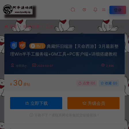
登录
首页
端游资源
正文
我要投稿
典藏怀旧端游【天命西游】3月最新整
#
热门
理Win半手工服务端+GM工具+PC客户端+详细搭建教程
冷雨泽ღ
2024-03-07
2,696
30
点赞 (
0
)
收藏 (0)
¥
星钻
立即下载
升级会员
下载不了？请联系网站客服提交链接错误！