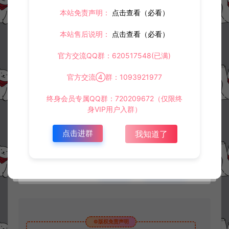
本站免责声明：
点击查看（必看）
本站售后说明：
点击查看（必看）
官方交流QQ群：620517548(已满)
官方交流④群：1093921977
资源下载
终身会员专属QQ群：720209672（仅限终
30
身VIP用户入群）
此资源下载价格为
星钻，请先
登录
点击进群
我知道了
收藏 (0)
打赏
点赞 (
0
)
©版权免责声明