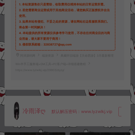
1.
本站资源售价只是赞助，收取费用仅维持本站的日常运营所需。
2.
若您需要商业运营或用于其他商业活动，请您购买正版授权并合法
使用。
3.
如果本站有侵犯、不妥之处的资源，请在网站右边客服联系我们。
将会第一时间解决！
4.
本站提供的所有资源仅供参考学习使用，不存在任何商业目的与商
业用途，请大家不要用于商用！
5.
侵权联系邮箱：32838727@qq.com
阿泽源码网
端游资源
典藏怀旧端游【天命西游】3月最新整理
Win半手工服务端+GM工具+PC客户端+详细搭建教程
https://www.lyzwlkj.vip/29903/dyzy/
冷雨泽ღ
默认解压密码：www.lyzwlkj.vip
复制