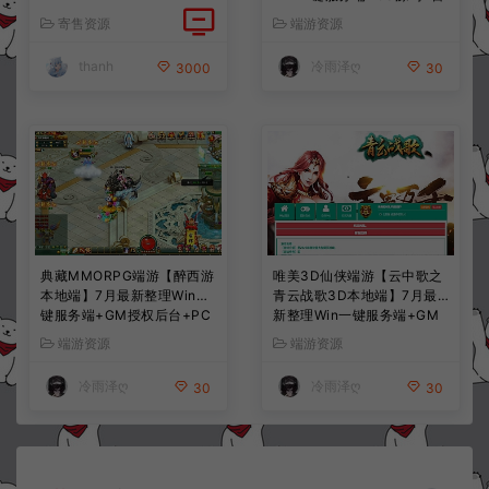
宝阁+在线GM工具+PC客户
寄售资源
端游资源
端+详细搭建教程
thanh
冷雨泽ღ
3000
30
典藏MMORPG端游【醉西游
唯美3D仙侠端游【云中歌之
本地端】7月最新整理Win一
青云战歌3D本地端】7月最
键服务端+GM授权后台+PC
新整理Win一键服务端+GM
客户端+详细搭建教程
工具+PC客户端+详细搭建教
端游资源
端游资源
程
冷雨泽ღ
冷雨泽ღ
30
30