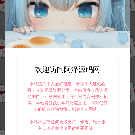
收藏 (0)
打赏
点赞 (
0
)
©版权免责声明
1.
本站资源售价只是赞助，收取费用仅维持本站的日常运营所需。
2.
若您需要商业运营或用于其他商业活动，请您购买正版授权并合法
使用。
欢迎访问阿泽源码网
3.
如果本站有侵犯、不妥之处的资源，请在网站右边客服联系我们。
将会第一时间解决！
4.
本站提供的所有资源仅供参考学习使用，不存在任何商业目的与商
本站仅为个人爱好搭建，分享个人建站心
业用途，请大家不要用于商用！
得，收集优质资源分享。本站所有收录资源
5.
侵权联系邮箱：32838727@qq.com
均来自于互联网收集，并不对内容完整性负
责。本站资源仅供学习交流之用，不对任何
阿泽源码网
小游戏H5
三网H5休闲游戏【爆个爆米花H5】12月
人的商业行为负责，切勿非法用途！
最新整理Linux手工服务端+Win一键服务端+解压即玩+简易安卓客户端+详
细搭建教程
https://www.lyzwlkj.vip/55864/syzy/xyxh5/
本站不提供任何技术支持、修改、维护服
务，若需商业使用请购买正版。