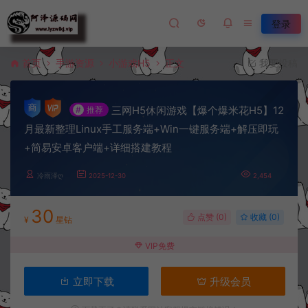
登录
首页
手游资源
小游戏H5
正文
我要投稿
三网H5休闲游戏【爆个爆米花H5】12
#
推荐
月最新整理Linux手工服务端+Win一键服务端+解压即玩
+简易安卓客户端+详细搭建教程
冷雨泽ღ
2025-12-30
2,454
30
点赞 (
0
)
收藏 (0)
¥
星钻
VIP免费
立即下载
升级会员