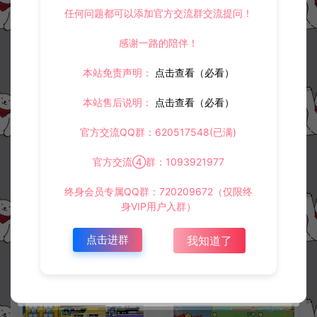
任何问题都可以添加官方交流群交流提问！
感谢一路的陪伴！
冷雨泽ღ
默认解压密码：www.lyzwlkj.vip
复制
本站免责声明：
点击查看（必看）
本站售后说明：
点击查看（必看）
上一篇：
下一篇：
官方交流QQ群：620517548(已满)
三网H5休闲游戏【怨种兄弟H5】12月最新整理Linux手工服务端+Win一键服务端+解压即玩+简易安卓客户端+详细搭建教程
三网H5休闲游戏【奔跑小鹅鹅H5】12月最新整理Linux手工服务端+Win一键服务端+解压即玩+简易安卓客户端+详细搭建教程
官方交流④群：1093921977
终身会员专属QQ群：720209672（仅限终
身VIP用户入群）
常见问题
点击进群
我知道了
相关资源