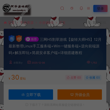
登录
首页
手游资源
小游戏H5
正文
我要投稿
三网H5割草游戏【旋转大师H5】12月
#
推荐
最新整理Linux手工服务端+Win一键服务端+逆向前端源
码+解压即玩+简易安卓客户端+详细搭建教程
冷雨泽ღ
2025-12-06
1,752
30
点赞 (
0
)
收藏 (0)
¥
星钻
立即下载
升级会员
下载不了？请联系网站客服提交链接错误！