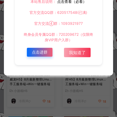
本站售后说明：
点击查看（必看）
常见问题
官方交流QQ群：620517548(已满)
官方交流④群：1093921977
相关资源
终身会员专属QQ群：720209672（仅限终
身VIP用户入群）
点击进群
我知道了
三网H5格斗游戏【热血校园
三网H5射击游戏【战场小指
威龙H5】8月最新整理Linux
挥H5】8月最新整理Linux手
手工服务端+Win一键服务端
工服务端+Win一键服务端
+解压即玩+简易安卓客户端
+解压即玩+简易安卓客户端
小游戏H5
小游戏H5
+详细搭建教程
+详细搭建教程
冷雨泽ღ
冷雨泽ღ
18
18