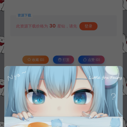
资源下载
30
此资源下载价格为
星钻，请先
登录
收藏 (0)
打赏
点赞 (
0
)
©版权免责声明
1.
本站资源售价只是赞助，收取费用仅维持本站的日常运营所需。
2.
若您需要商业运营或用于其他商业活动，请您购买正版授权并合法
使用。
3.
如果本站有侵犯、不妥之处的资源，请在网站右边客服联系我们。
将会第一时间解决！
4.
本站提供的所有资源仅供参考学习使用，不存在任何商业目的与商