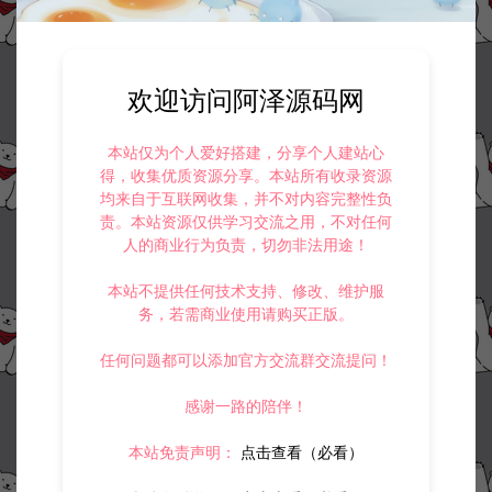
业用途，请大家不要用于商用！
5.
侵权联系邮箱：32838727@qq.com
阿泽源码网
小游戏H5
三网H5割草游戏【旋转大师H5】12月最
欢迎访问阿泽源码网
新整理Linux手工服务端+Win一键服务端+逆向前端源码+解压即玩+简易安
卓客户端+详细搭建教程
https://www.lyzwlkj.vip/54905/syzy/xyxh5/
本站仅为个人爱好搭建，分享个人建站心
得，收集优质资源分享。本站所有收录资源
均来自于互联网收集，并不对内容完整性负
责。本站资源仅供学习交流之用，不对任何
人的商业行为负责，切勿非法用途！
冷雨泽ღ
默认解压密码：www.lyzwlkj.vip
复制
本站不提供任何技术支持、修改、维护服
务，若需商业使用请购买正版。
任何问题都可以添加官方交流群交流提问！
上一篇：
下一篇：
感谢一路的陪伴！
三网H5益智游戏【小火车货运H5】12月最新整理Linux手工服务端+Win一键服务端+逆向前端源码+解压即玩+简易安卓客户端+详细搭建教程
三网H5射击游戏【营救女孩H5】12月最新整理Linux手工服务端+Win一键服务端+逆向前端源码+解压即玩+简易安卓客户端+详细搭建教程
本站免责声明：
点击查看（必看）