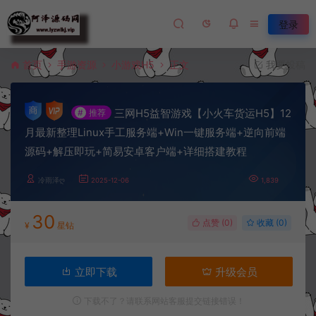
登录
首页
手游资源
小游戏H5
正文
我要投稿
三网H5益智游戏【小火车货运H5】12
#
推荐
月最新整理Linux手工服务端+Win一键服务端+逆向前端
源码+解压即玩+简易安卓客户端+详细搭建教程
冷雨泽ღ
2025-12-06
1,839
30
点赞 (
0
)
收藏 (0)
¥
星钻
立即下载
升级会员
下载不了？请联系网站客服提交链接错误！