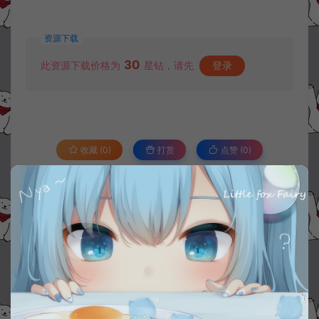
资源下载
30
此资源下载价格为
星钻，请先
登录
收藏 (0)
打赏
点赞 (
0
)
©版权免责声明
1.
本站资源售价只是赞助，收取费用仅维持本站的日常运营所需。
2.
若您需要商业运营或用于其他商业活动，请您购买正版授权并合法
使用。
3.
如果本站有侵犯、不妥之处的资源，请在网站右边客服联系我们。
将会第一时间解决！
4.
本站提供的所有资源仅供参考学习使用，不存在任何商业目的与商