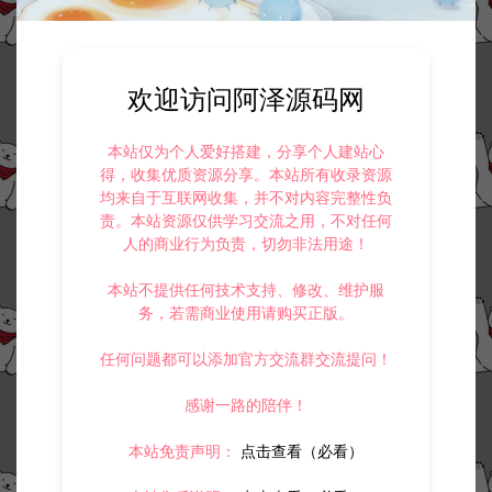
业用途，请大家不要用于商用！
5.
侵权联系邮箱：32838727@qq.com
阿泽源码网
小游戏H5
三网H5益智游戏【小火车货运H5】12月
欢迎访问阿泽源码网
最新整理Linux手工服务端+Win一键服务端+逆向前端源码+解压即玩+简易
安卓客户端+详细搭建教程
https://www.lyzwlkj.vip/54902/syzy/xyxh5/
本站仅为个人爱好搭建，分享个人建站心
得，收集优质资源分享。本站所有收录资源
均来自于互联网收集，并不对内容完整性负
责。本站资源仅供学习交流之用，不对任何
人的商业行为负责，切勿非法用途！
冷雨泽ღ
默认解压密码：www.lyzwlkj.vip
复制
本站不提供任何技术支持、修改、维护服
务，若需商业使用请购买正版。
任何问题都可以添加官方交流群交流提问！
上一篇：
下一篇：
感谢一路的陪伴！
三网H5格斗游戏【口袋侏罗纪H5】12月最新整理Linux手工服务端+Win一键服务端+逆向前端源码+解压即玩+简易安卓客户端+详细搭建教程
三网H5割草游戏【旋转大师H5】12月最新整理Linux手工服务端+Win一键服务端+逆向前端源码+解压即玩+简易安卓客户端+详细搭建教程
本站免责声明：
点击查看（必看）