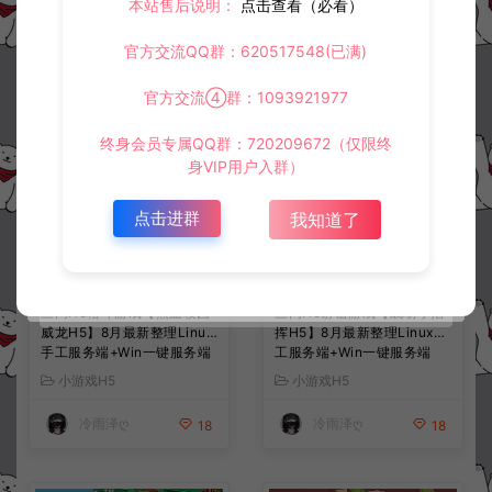
本站售后说明：
点击查看（必看）
常见问题
官方交流QQ群：620517548(已满)
官方交流④群：1093921977
相关资源
终身会员专属QQ群：720209672（仅限终
身VIP用户入群）
点击进群
我知道了
三网H5格斗游戏【热血校园
三网H5射击游戏【战场小指
威龙H5】8月最新整理Linux
挥H5】8月最新整理Linux手
手工服务端+Win一键服务端
工服务端+Win一键服务端
+解压即玩+简易安卓客户端
+解压即玩+简易安卓客户端
小游戏H5
小游戏H5
+详细搭建教程
+详细搭建教程
冷雨泽ღ
冷雨泽ღ
18
18