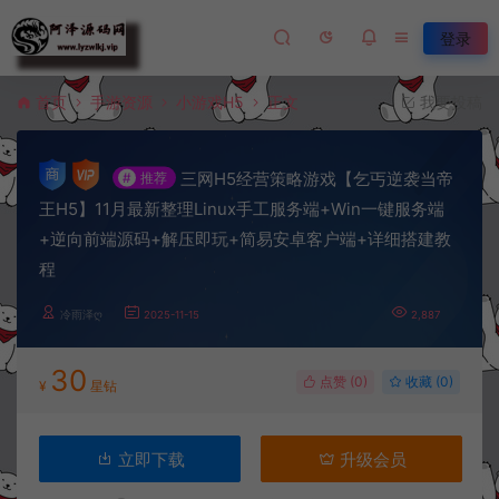
登录
首页
手游资源
小游戏H5
正文
我要投稿
三网H5经营策略游戏【乞丐逆袭当帝
#
推荐
王H5】11月最新整理Linux手工服务端+Win一键服务端
+逆向前端源码+解压即玩+简易安卓客户端+详细搭建教
程
冷雨泽ღ
2025-11-15
2,887
30
点赞 (
0
)
收藏 (0)
¥
星钻
立即下载
升级会员