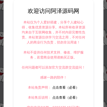
欢迎访问阿泽源码网
本站仅为个人爱好搭建，分享个人建站心
收藏 (0)
打赏
点赞 (
0
)
得，收集优质资源分享。本站所有收录资源
均来自于互联网收集，并不对内容完整性负
责。本站资源仅供学习交流之用，不对任何
人的商业行为负责，切勿非法用途！
©版权免责声明
本站不提供任何技术支持、修改、维护服
1.
本站资源售价只是赞助，收取费用仅维持本站的日常运营所需。
务，若需商业使用请购买正版。
2.
若您需要商业运营或用于其他商业活动，请您购买正版授权并合法
使用。
任何问题都可以添加官方交流群交流提问！
3.
如果本站有侵犯、不妥之处的资源，请在网站右边客服联系我们。
将会第一时间解决！
感谢一路的陪伴！
4.
本站提供的所有资源仅供参考学习使用，不存在任何商业目的与商
业用途，请大家不要用于商用！
本站免责声明：
点击查看（必看）
5.
侵权联系邮箱：32838727@qq.com
阿泽源码网
小游戏H5
三网H5经营策略游戏【乞丐逆袭当帝王
本站售后说明：
点击查看（必看）
H5】11月最新整理Linux手工服务端+Win一键服务端+逆向前端源码+解压即
玩+简易安卓客户端+详细搭建教程