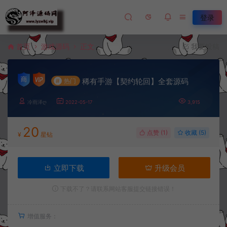
登录
首页
游戏源码
正文
我要投稿
稀有手游【契约轮回】全套源码
#
热门
冷雨泽ღ
2022-05-17
3,915
20
点赞 (
1
)
收藏 (5)
¥
星钻
立即下载
升级会员
下载不了？请联系网站客服提交链接错误！
增值服务：