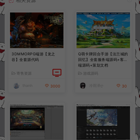
3DMMORPG端游【龙之
Q萌卡牌回合手游【法兰城的
谷】全套源代码
回忆】全套服务端源码+客户
端源码+策划文档
寄售资源
游戏源码
thanh
冷雨泽ღ
3000
30