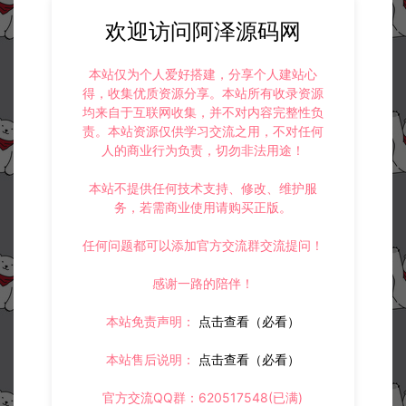
20
此资源下载价格为
星钻，请先
登录
欢迎访问阿泽源码网
本站仅为个人爱好搭建，分享个人建站心
得，收集优质资源分享。本站所有收录资源
均来自于互联网收集，并不对内容完整性负
收藏 (5)
打赏
点赞 (
1
)
责。本站资源仅供学习交流之用，不对任何
人的商业行为负责，切勿非法用途！
本站不提供任何技术支持、修改、维护服
务，若需商业使用请购买正版。
©版权免责声明
1.
本站资源售价只是赞助，收取费用仅维持本站的日常运营所需。
任何问题都可以添加官方交流群交流提问！
2.
若您需要商业运营或用于其他商业活动，请您购买正版授权并合法
使用。
感谢一路的陪伴！
3.
如果本站有侵犯、不妥之处的资源，请在网站右边客服联系我们。
将会第一时间解决！
4.
本站提供的所有资源仅供参考学习使用，不存在任何商业目的与商
本站免责声明：
点击查看（必看）
业用途，请大家不要用于商用！
5.
侵权联系邮箱：32838727@qq.com
本站售后说明：
点击查看（必看）
阿泽源码网
游戏源码
稀有手游【契约轮回】全套源码
官方交流QQ群：620517548(已满)
https://www.lyzwlkj.vip/5168/yxym/