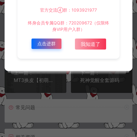
官方交流④群：1093921977
终身会员专属QQ群：720209672（仅限终
身VIP用户入群）
冷雨泽ღ
默认解压密码：www.lyzwlkj.vip
复制
点击进群
我知道了
上一篇：
下一篇：
MT3换皮【初萌西游】全套源码
死神觉醒全套源码
常见问题
相关资源