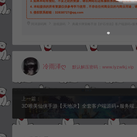
3.
如果本站有侵犯、不妥之处的资源，请在网站右边客服联系我们。将会第一
4.
本站提供的所有资源仅供参考学习使用，不存在任何商业目的与商业用途，
5.
侵权联系邮箱：32838727@qq.com
阿泽源码网
游戏源码
典藏卡牌策略手游【炉石传说】客户端源码+服
冷雨泽ღ
默认解压密码：www.lyzwlkj.vip
上一篇：
3D唯美仙侠手游【天地决】全套客户端