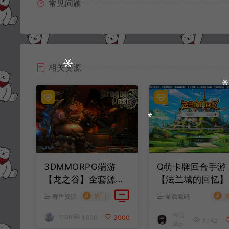
常见问题
相关资源
3DMMORPG端游
Q萌卡牌回合手游
【龙之谷】全套源代
【法兰城的回忆】
码
套服务端源码+客
#
#
热门
寄售资源
游戏源码
端源码+策划文档
冷雨
thanh
1,806
3000
3,142
泽ღ