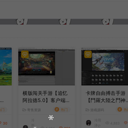
横版闯关手游【追忆
卡牌自由搏击手游
全
阿拉德5.0】客户端源
【鬥羅大陸之鬥神
户
码
臨】全套客户端源
#
#
热门
热门
热
寄售资源
游戏源码
+服务端源码+管理
冷
冷雨
台+导表工具+部署
30
4,883
雨
泽ღ