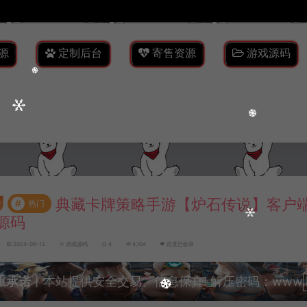
源
定制后台
寄售资源
游戏源码
典藏卡牌策略手游【炉石传说】客户
#
热门
源码
2024-06-12
游戏源码
4
4,104
百度已收录
重承诺
丨本站提供安全交易、信息保真! 解压密码：www.lyzw