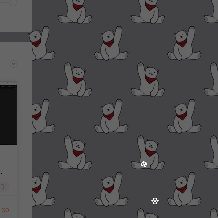
再
码
门
后
文
30