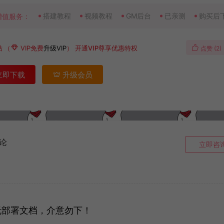
搭建教程
视频教程
GM后台
已亲测
购买后
增值服务：
钻
（
VIP免费
升级VIP
）
开通VIP尊享优惠特权
点赞 (
2
)
立即下载
升级会员
论
立即咨
无部署文档，介意勿下！