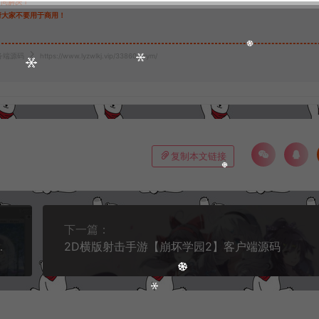
时间解决！
请大家不要用于商用！
务端源码
https://www.lyzwlkj.vip/33860/yxym/
复制本文链接
下一篇：
源码+服务端源码
2D横版射击手游【崩坏学园2】客户端源码