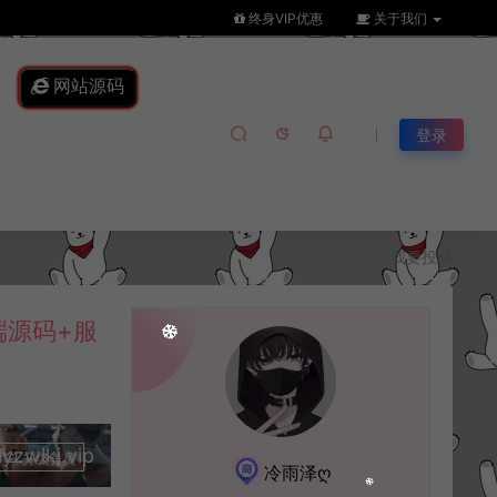
终身VIP优惠
关于我们
网站源码
登录
我要投稿
端源码+服
lkj.vip
升级会员
冷雨泽ღ