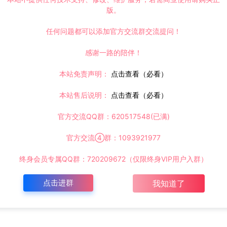
版。
任何问题都可以添加官方交流群交流提问！
感谢一路的陪伴！
本站免责声明：
点击查看（必看）
本站售后说明：
点击查看（必看）
官方交流QQ群：620517548(已满)
官方交流④群：1093921977
终身会员专属QQ群：720209672（仅限终身VIP用户入群）
点击进群
我知道了