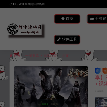
HI，欢迎来到阿泽源码网！
首页
手游资
软件工具
首页
手游资源
三端传奇
正文
季】
+视
冷雨泽ღ
郑