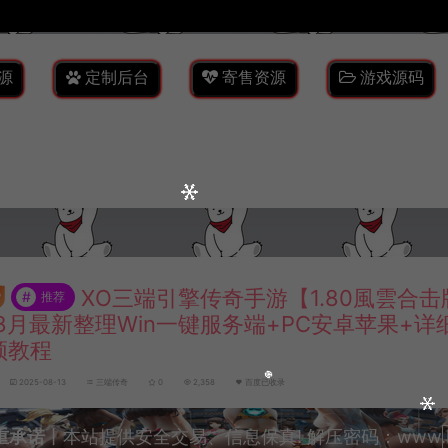
源
定制后台
寄售资源
游戏源码
XO三端引擎传奇手游【1.80風雲合
#
推荐
8月最新整理Win一键服务端+PC安卓苹果+详
频教程
2025-08-13
三端传奇
0
2,358
百度已收录
重承诺
丨本站提供安全交易、信息保真! 解压密码：www.lyzw