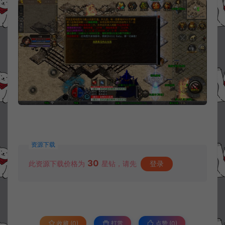
资源下载
30
此资源下载价格为
星钻，请先
登录
收藏 (0)
打赏
点赞 (
0
)