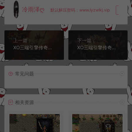
冷雨泽ღ
默认解压密码：www.lyzwlkj.vip
复制
上一篇：
下一篇：
XO三端引擎传奇手游【1.80大聖极品星王合击版】6月最新整理Win一键服务端+PC安卓苹果+详细搭建教程+视频教程
XO三端引擎传奇手游【1.80新赤血星王合击版】6月最新整理Win一键服务端+PC安卓苹果+详细搭建教程+视频教程
常见问题
相关资源