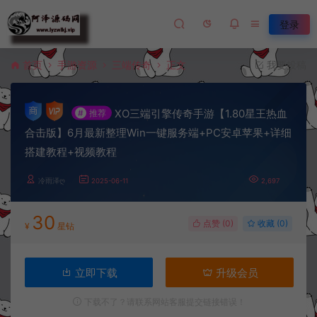
登录
首页
手游资源
三端传奇
正文
我要投稿
XO三端引擎传奇手游【1.80星王热血
#
推荐
合击版】6月最新整理Win一键服务端+PC安卓苹果+详细
搭建教程+视频教程
冷雨泽ღ
2025-06-11
2,697
30
点赞 (
0
)
收藏 (0)
¥
星钻
立即下载
升级会员
下载不了？请联系网站客服提交链接错误！