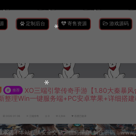
源
定制后台
寄售资源
游戏源码
XO三端引擎传奇手游【1.80大秦暴风
#
推荐
新整理Win一键服务端+PC安卓苹果+详细搭建
2026-01-08
三端传奇
0
2,504
百度已收录
重承诺
丨本站提供安全交易、信息保真! 解压密码：www.lyzw