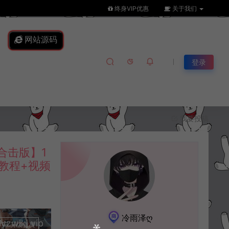
终身VIP优惠
关于我们
网站源码
登录
我要投稿
合击版】1
教程+视频
冷雨泽ღ
lkj.vip
升级会员