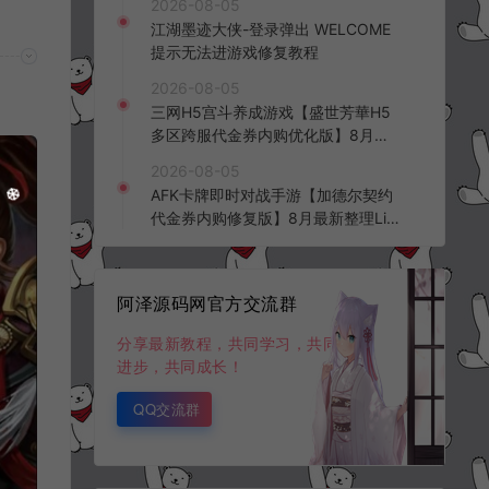
2026-08-05
频教程
江湖墨迹大侠-登录弹出 WELCOME
提示无法进游戏修复教程
2026-08-05
三网H5宫斗养成游戏【盛世芳華H5
多区跨服代金券内购优化版】8月最
新整理Linux手工服务端+CDK授权后
2026-08-05
台+全资源安卓+详细搭建教程+视频
AFK卡牌即时对战手游【加德尔契约
教程
代金券内购修复版】8月最新整理Lin
ux手工服务端+前后端全套源码+CD
K授权后台+安卓苹果双端+详细搭建
教程+视频教程
阿泽源码网官方交流群
分享最新教程，共同学习，共同
进步，共同成长！
QQ交流群