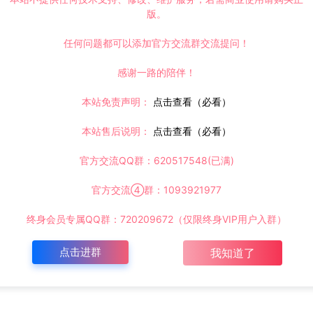
版。
任何问题都可以添加官方交流群交流提问！
感谢一路的陪伴！
本站免责声明：
点击查看（必看）
本站售后说明：
点击查看（必看）
官方交流QQ群：620517548(已满)
官方交流④群：1093921977
终身会员专属QQ群：720209672（仅限终身VIP用户入群）
点击进群
我知道了