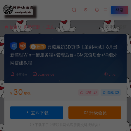
登录
首页
页游资源
正文
我要投稿
典藏魔幻3D页游【圣剑神域】8月最
#
热门
新整理Win一键服务端+管理后台+GM充值后台+详细外
网搭建教程
冷雨泽ღ
2025-08-06
2,173
30
点赞 (
2
)
收藏 (2)
¥
星钻
立即下载
升级会员
下载不了？请联系网站客服提交链接错误！