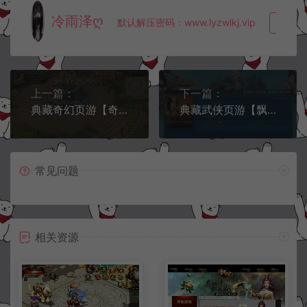
冷雨泽ღ
默认解压密码：www.lyzwlkj.vip
复制
上一篇：
下一篇：
典藏奇幻页游【奇幻世界】8月最新整理Win一键服务端+详细外网搭建教程
典藏武侠页游【飘渺雪域商业版】8月最新整理Win一键服务端+充值教程+详细外网搭建教程
常见问题
相关资源