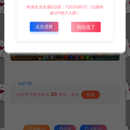
终身会员专属QQ群：720209672（仅限终
身VIP用户入群）
点击进群
我知道了
资源下载
30
此资源下载价格为
星钻，请先
登录
收藏 (2)
打赏
点赞 (
2
)