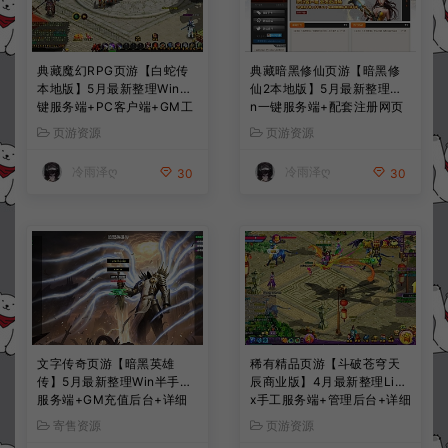
典藏魔幻RPG页游【白蛇传
典藏暗黑修仙页游【暗黑修
本地版】5月最新整理Win一
仙2本地版】5月最新整理Wi
键服务端+PC客户端+GM工
n一键服务端+配套注册网页
具+详细搭建教程
+GM工具+PC客户端+详细
页游资源
页游资源
搭建教程
冷雨泽ღ
冷雨泽ღ
30
30
文字传奇页游【暗黑英雄
稀有精品页游【斗破苍穹天
传】5月最新整理Win半手工
辰商业版】4月最新整理Linu
服务端+GM充值后台+详细
x手工服务端+管理后台+详细
搭建教程
外网搭建教程
寄售资源
页游资源