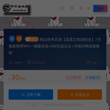
登录
首页
页游资源
正文
我要投稿
精品传奇页游【雷霆之怒四职业】7月
#
热门
最新整理Win一键服务端+GM充值后台+详细外网搭建教
程
冷雨泽ღ
2025-07-13
2,581
30
点赞 (
0
)
收藏 (0)
¥
星钻
立即下载
升级会员
下载不了？请联系网站客服提交链接错误！