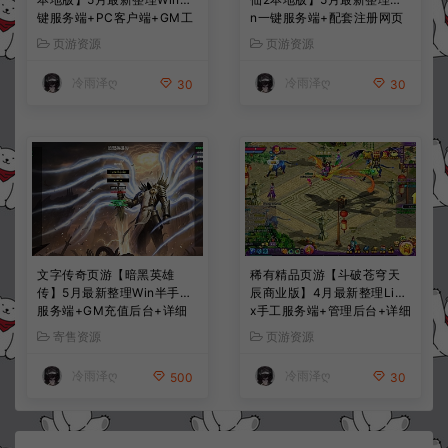
键服务端+PC客户端+GM工
n一键服务端+配套注册网页
具+详细搭建教程
+GM工具+PC客户端+详细
页游资源
页游资源
搭建教程
冷雨泽ღ
冷雨泽ღ
30
30
文字传奇页游【暗黑英雄
稀有精品页游【斗破苍穹天
传】5月最新整理Win半手工
辰商业版】4月最新整理Linu
服务端+GM充值后台+详细
x手工服务端+管理后台+详细
搭建教程
外网搭建教程
寄售资源
页游资源
冷雨泽ღ
冷雨泽ღ
500
30