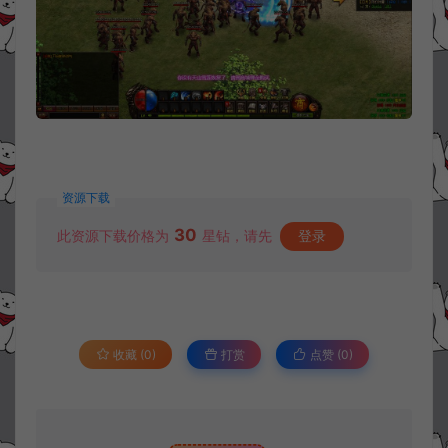
资源下载
30
此资源下载价格为
星钻，请先
登录
收藏 (0)
打赏
点赞 (
0
)