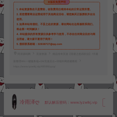
©版权免责声明
1.
本站资源售价只是赞助，收取费用仅维持本站的日常运营所需。
2.
若您需要商业运营或用于其他商业活动，请您购买正版授权并合法
使用。
3.
如果本站有侵犯、不妥之处的资源，请在网站右边客服联系我们。
将会第一时间解决！
4.
本站提供的所有资源仅供参考学习使用，不存在任何商业目的与商
业用途，请大家不要用于商用！
5.
侵权联系邮箱：32838727@qq.com
阿泽源码网
页游资源
精品传奇页游【雷霆之怒四职业】7月最
新整理Win一键服务端+GM充值后台+详细外网搭建教程
https://www.lyzwlkj.vip/49599/yyzy/
冷雨泽ღ
默认解压密码：www.lyzwlkj.vip
复制