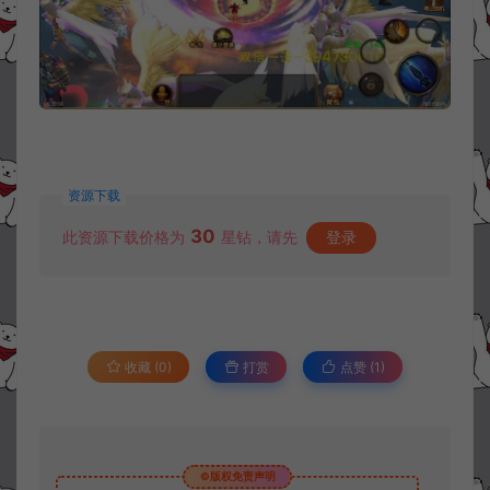
资源下载
30
此资源下载价格为
星钻，请先
登录
收藏 (0)
打赏
点赞 (
1
)
©版权免责声明