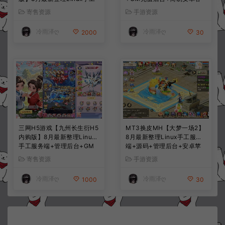
服务端+CDK授权后台+安卓
户端+详细搭建教程+视频教
寄售资源
手游资源
+详细搭建教程+视频教程
程
冷雨泽ღ
冷雨泽ღ
2000
30
三网H5游戏【九州长生衍H5
MT3换皮MH【大梦一场2】
内购版】8月最新整理Linux
8月最新整理Linux手工服务
手工服务端+管理后台+GM
端+源码+管理后台+安卓苹
授权后台+简易安卓客户端
果双端+详细搭建教程+视频
寄售资源
手游资源
+详细搭建教程+视频教程
教程
冷雨泽ღ
冷雨泽ღ
1000
30