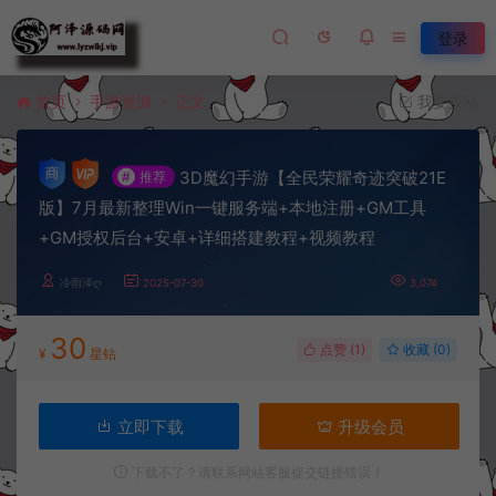
登录
首页
手游资源
正文
我要投稿
3D魔幻手游【全民荣耀奇迹突破21E
#
推荐
版】7月最新整理Win一键服务端+本地注册+GM工具
+GM授权后台+安卓+详细搭建教程+视频教程
冷雨泽ღ
2025-07-30
3,074
30
点赞 (
1
)
收藏 (0)
¥
星钻
立即下载
升级会员
下载不了？请联系网站客服提交链接错误！