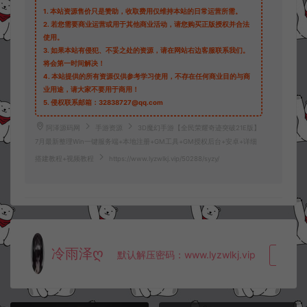
1.
本站资源售价只是赞助，收取费用仅维持本站的日常运营所需。
2.
若您需要商业运营或用于其他商业活动，请您购买正版授权并合法
使用。
3.
如果本站有侵犯、不妥之处的资源，请在网站右边客服联系我们。
将会第一时间解决！
4.
本站提供的所有资源仅供参考学习使用，不存在任何商业目的与商
业用途，请大家不要用于商用！
5.
侵权联系邮箱：32838727@qq.com
阿泽源码网
手游资源
3D魔幻手游【全民荣耀奇迹突破21E版】
7月最新整理Win一键服务端+本地注册+GM工具+GM授权后台+安卓+详细
搭建教程+视频教程
https://www.lyzwlkj.vip/50288/syzy/
冷雨泽ღ
默认解压密码：www.lyzwlkj.vip
复制